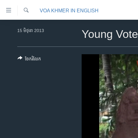
ភ្ជាប់​
VOA KHMER IN ENGLISH
ទៅ​
គេហទំព័រ​
ស្វែង​
កម្ពុជា
រក
15 មិថុនា 2013
Young Vote
ទាក់ទង
អន្តរជាតិ
រំលង​
និង​
អាមេរិក
ចូល​
ចែករំលែក
ចិន
ទៅ​​
ទំព័រ​
ហេឡូវីអូអេ
ព័ត៌មាន​​
កម្ពុជាច្នៃប្រតិដ្ឋ
តែ​
ម្តង
ព្រឹត្តិការណ៍ព័ត៌មាន
រំលង​
ទូរទស្សន៍ / វីដេអូ​
និង​
ចូល​
វិទ្យុ / ផតខាសថ៍
ទៅ​
កម្មវិធីទាំងអស់
ទំព័រ​