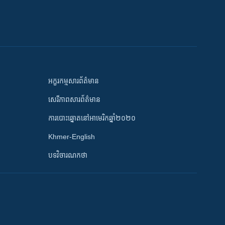
អក្ខរកម្មសារព័ត៌មាន
សេរីភាពសារព័ត៌មាន
ការបោះឆ្នោតនៅអាមេរិកឆ្នាំ២០២០
Khmer-English
បទវិចារណកថា