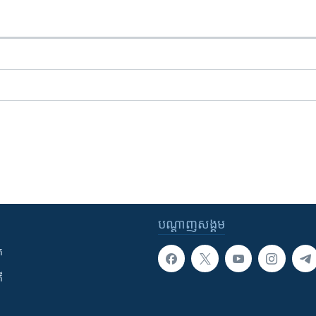
បណ្តាញ​សង្គម
ក
ី