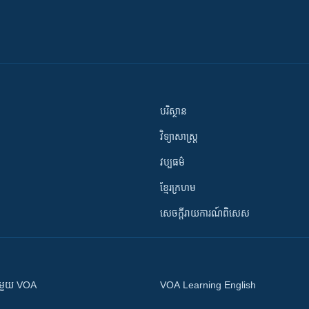
បរិស្ថាន
វិទ្យាសាស្រ្ត
វប្បធម៌
ខ្មែរក្រហម
សេចក្តីរាយការណ៍ពិសេស
ស​​ជាមួយ VOA
VOA Learning English