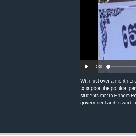
រចនា
សម្ព័ន្ធ​
រំលង​
និង​
ចូល​
ទៅ​
កាន់​
ទំព័រ​
ស្វែង​
រក
0:00
With just over a month to
to support the political pa
students met in Phnom Penh
government and to work h