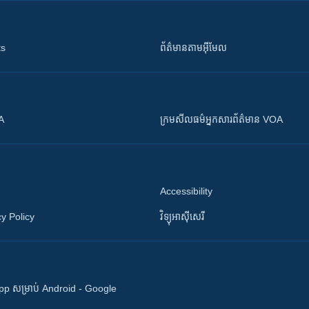
ts
ព័ត៌មាន​តាម​អ៊ីមែល
OA
ក្រម​​​សីលធម៌​​​អ្នក​​​សារព័ត៌មាន VOA
Accessibility
y Policy
វិទ្យុ​អាស៊ី​សេរី
 App សម្រាប់ Android - Google