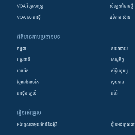
VOA ​វិទ្យាសាស្ត្រ
សំឡេង​ជំនាន់​ថ្មី
VOA 60 អាស៊ី
វេទិកា​អាស៊ាន
ព័ត៌មាន​តាមប្រធានបទ​
កម្ពុជា
នយោបាយ
អន្តរជាតិ
សេដ្ឋកិច្ច
អាមេរិក
សិទ្ធិមនុស្ស
ខ្មែរ​នៅអាមេរិក
សុខភាព
អាស៊ីអាគ្នេយ៍
អប់រំ
រៀន​​អង់គ្លេស
អង់គ្លេស​ជាមួយ​ម៉ានី​និង​ម៉ូរី
រៀន​​​​​​អង់គ្លេ