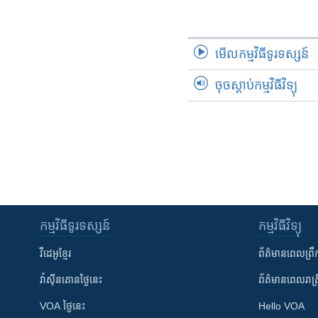
មើល​កម្មវិធី​ទូរទស្សន៍
ចុចស្តាប់កម្មវិធីវិទ្យុ
កម្មវិធី​ទូរទស្សន៍
កម្មវិធី​វិទ្យុ
វីដេអូ​ខ្មែរ
ព័ត៌មាន​ពេល​ព្រឹ
វ៉ាស៊ីនតោន​ថ្ងៃ​នេះ
ព័ត៌មាន​​ពេល​រាត្រ
VOA ថ្ងៃនេះ
Hello VOA