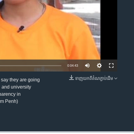
0:04:43
ទាញ​យក​ពី​តំណភ្ជាប់​ដើម
 say they are going
EMBED
l and university
parency in
nom Penh)