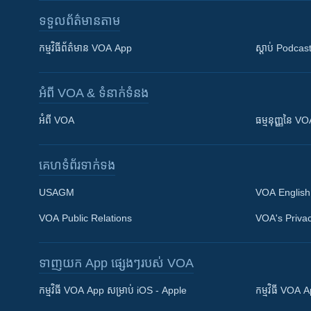
ទទួល​ព័ត៌មាន​តាម
កម្មវិធី​ព័ត៌មាន VOA App
ស្តាប់ Podcas
អំពី​ VOA & ទំនាក់ទំនង
អំពី​ VOA
ធម្មនុញ្ញ​នៃ V
គេហទំព័រ​​ទាក់ទង
USAGM
VOA English
VOA Public Relations
VOA's Privac
ទាញយក​ App ផ្សេងៗ​របស់​ VOA
Khmer English
កម្មវិធី​ VOA App សម្រាប់ iOS - Apple
កម្មវិធី​ VOA
បណ្តាញ​សង្គម