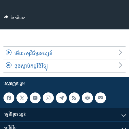
រចនា
សម្ព័ន្ធ​
Khmer English
រំលង​
ចែករំលែក
និង​
បណ្តាញ​សង្គម
ចូល​
ទៅ​
កាន់​
ទំព័រ​
ភាសា
មើល​កម្មវិធី​ទូរទស្សន៍
ស្វែង​
រក
ចុចស្តាប់កម្មវិធីវិទ្យុ
បណ្តាញ​សង្គម
កម្មវិធី​ទូរទស្សន៍
កម្មវិធី​វិទ្យុ