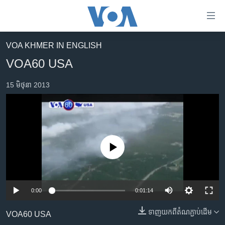
ភ្ជាប់​
ទៅ​
គេហទំព័រ​
VOA KHMER IN ENGLISH
កម្ពុជា
ទាក់ទង
VOA60 USA
រំលង​
អន្តរជាតិ
និង​
15 មិថុនា 2013
អាមេរិក
ចូល​
ទៅ​​
ចិន
ទំព័រ​
ហេឡូវីអូអេ
ព័ត៌មាន​​
តែ​
កម្ពុជាច្នៃប្រតិដ្ឋ
No media source currently available
ម្តង
ព្រឹត្តិការណ៍ព័ត៌មាន
រំលង​
និង​
ទូរទស្សន៍ / វីដេអូ​
ចូល​
0:00
0:01:14
វិទ្យុ / ផតខាសថ៍
ទៅ​
ទាញ​យក​ពី​តំណភ្ជាប់​ដើម
ទំព័រ​
VOA60 USA
កម្មវិធីទាំងអស់