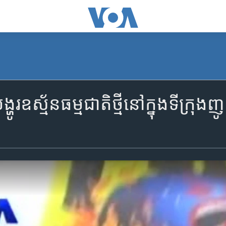
ហូរ​ឧស្ម័ន​ធម្មជាតិ​ថ្មី​នៅ​ក្នុង​ទីក្រុង​ញូ