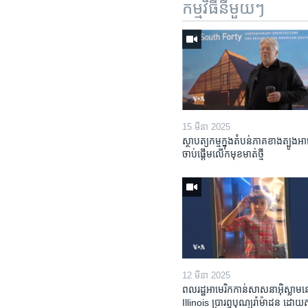
កម្មវិធី​នីមួយៗ
15 មីនា 2025
ស្ថាបត្យកម្ម​ក្នុង​តំបន់​ភាគ​ខាង​ត្បូង​អា
ចាប់ផ្តើម​លើក​មុខមាត់​ថ្មី
12 មីនា 2025
ពលរដ្ឋអាមេរិក​កាន់សាសនា​អ៊ិស្លាម​ន
Illinois ​ប្រារព្វបុណ្យរ៉ាម៉ាដន ​ដោយ​