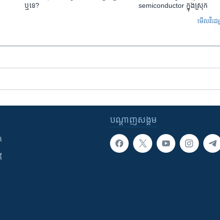
ឬ​ទេ?
semiconductor ក្នុងស្រុក
មើល​វីដេអ
បណ្តាញ​សង្គម
ក
ី