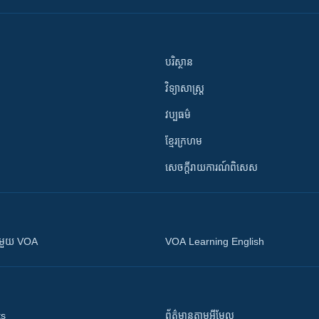
បរិស្ថាន
វិទ្យាសាស្រ្ត
វប្បធម៌
ខ្មែរក្រហម
សេចក្តីរាយការណ៍ពិសេស
ស​​ជាមួយ VOA
VOA Learning English
ts
ព័ត៌មាន​តាម​អ៊ីមែល