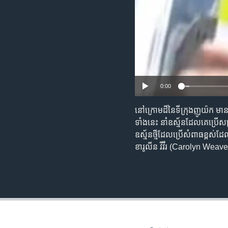
0:00
នៅ​ក្រោម​ដី​នៃ​ទីក្រុង​ញូយ៉ក មាន​ប
ទាំង​នេះ នាំ​ឧស្ម័ន​ដែល​គេ​ប្រើ​សម្
ឧស្ម័ន​ថ្មី​ដែល​ប្រើ​សំពាធ​ខ្ពស់​
ខារូលីន វីវឺរ (Carolyn Weaver) 