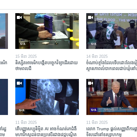
15 មីនា 2025
14 មីនា 2025
មេរិក​
និស្សិត​អាមេរិក​បង្កើត​បច្ចេកវិទ្យា​ដើរ​ដោយ​
ចំណាប់ខ្មាំង​ដែល​ទើប​ដោះលែង​រៀប
ថាមពល​ដី
ស្ថានភាព​​លំបាក​ពេល​ជាប់​ឃុំ​នៅ​ហ
11 មីនា 2025
11 មីនា 2025
ៅរដ្ឋ
តើ​បញ្ញាសប្បនិម្មិត​ AI អាច​កំណត់​រក​ជំងឺ
លោក Trump ផ្តល់សញ្ញាពីការផ្លាស
តាម​
មហារីក​សុដន់​បាន​ប្រសើរ​ជាង​វេជ្ជបណ្ឌិត​
ទិសដៅនៅឧស្សាហកម្ម