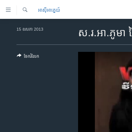
ភ្ជាប់​
អាស៊ី​អាគ្នេយ៍
ទៅ​
គេហទំព័រ​
ស្វែង​
កម្ពុជា
រក
15 ឧសភា 2013
ស.រ.អា.ភូមា ថៃ
ទាក់ទង
អន្តរជាតិ
រំលង​
និង​
អាមេរិក
ចូល​
ចែករំលែក
ចិន
ទៅ​​
ទំព័រ​
ហេឡូវីអូអេ
ព័ត៌មាន​​
កម្ពុជាច្នៃប្រតិដ្ឋ
តែ​
ម្តង
ព្រឹត្តិការណ៍ព័ត៌មាន
រំលង​
ទូរទស្សន៍ / វីដេអូ​
និង​
ចូល​
វិទ្យុ / ផតខាសថ៍
ទៅ​
កម្មវិធីទាំងអស់
ទំព័រ​