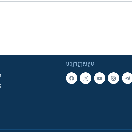
បណ្តាញ​សង្គម
ក
ី