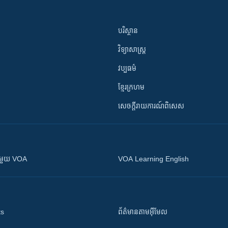
បរិស្ថាន
វិទ្យាសាស្រ្ត
វប្បធម៌
ខ្មែរក្រហម
សេចក្តីរាយការណ៍ពិសេស
ស​​ជាមួយ VOA
VOA Learning English
ts
ព័ត៌មាន​តាម​អ៊ីមែល