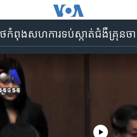
​កំពុង​សហការ​ទប់ស្កាត់​ជំងឺ​គ្រុនច
No media source currently availa