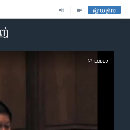
ផ្សាយផ្ទាល់
ាញ់
EMBED
ble