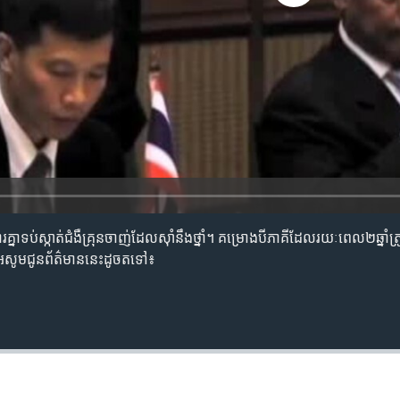
្នា​ទប់ស្កាត់​ជំងឺ​គ្រុនចាញ់​ដែល​ស៊ាំ​នឹង​ថ្នាំ។ ​គម្រោង​បីភាគី​ដែល​រយៈ​ពេល២​ឆ្នាំ​ត្
េ​សូម​ជូន​ព័ត៌មាន​នេះ​ដូចតទៅ៖