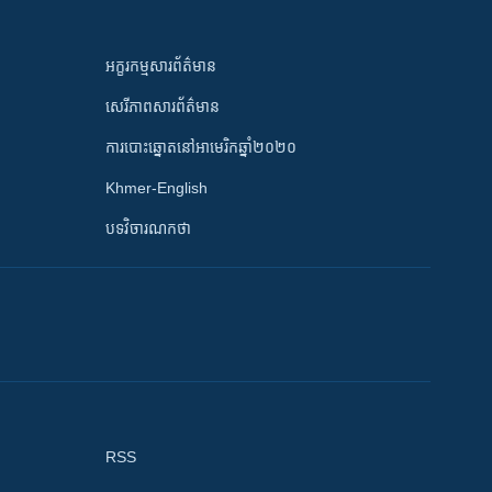
អក្ខរកម្មសារព័ត៌មាន
សេរីភាពសារព័ត៌មាន
ការបោះឆ្នោតនៅអាមេរិកឆ្នាំ២០២០
Khmer-English
បទវិចារណកថា
RSS