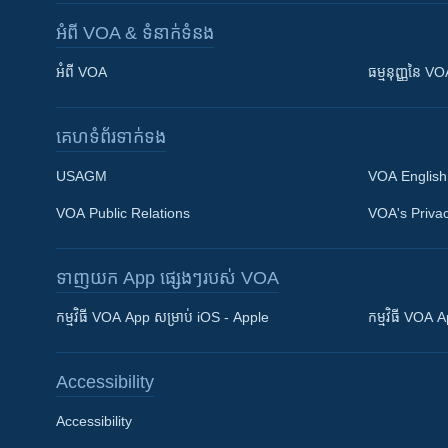
អំពី​ VOA & ទំនាក់ទំនង
អំពី​ VOA
ធម្មនុញ្ញ​នៃ V
គេហទំព័រ​​ទាក់ទង
USAGM
VOA English
VOA Public Relations
VOA's Privac
ទាញយក​ App ផ្សេងៗ​របស់​ VOA
Khmer English
កម្មវិធី​ VOA App សម្រាប់ iOS - Apple
កម្មវិធី​ VOA
បណ្តាញ​សង្គម
Accessibility
Accessibility
ភាសា