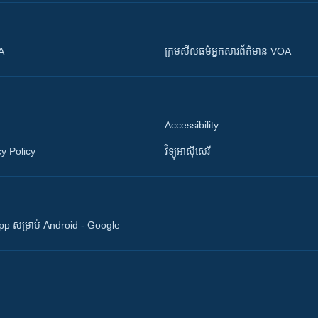
OA
ក្រម​​​សីលធម៌​​​អ្នក​​​សារព័ត៌មាន VOA
Accessibility
y Policy
វិទ្យុ​អាស៊ី​សេរី
 App សម្រាប់ Android - Google