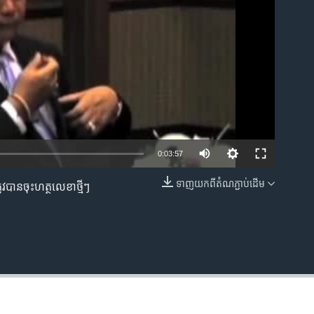
0:03:57
ទាញ​យក​ពី​តំណភ្ជាប់​ដើម
រូវបាន​ចុះហត្ថលេខា​ថ្មីៗ​
EMBED