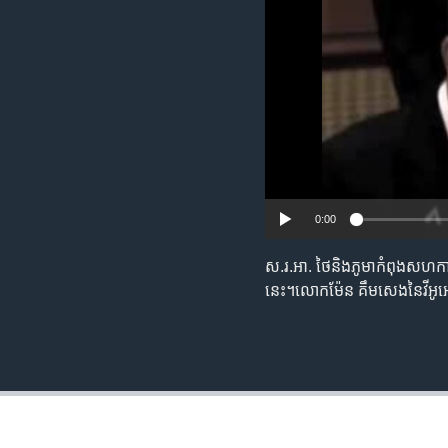
រចនា
សម្ព័ន្ធ​
រំលង​
និង​
ចូល​
ទៅ​
កាន់​
ទំព័រ​
ស្វែង​
រក
0:00
ស.រ.អា.​ ថៃ​និង​ភូមា​កំពុង​សហការ​គ
នេះ។​ លោក​ម៉ែន គឹមសេង​នៃវីអូអ