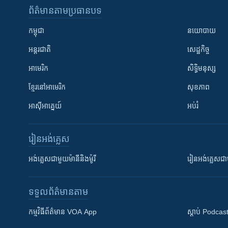
ព័ត៌មាន​តាមប្រធានបទ​
កម្ពុជា
នយោបាយ
អន្តរជាតិ
សេដ្ឋកិច្ច
អាមេរិក
សិទ្ធិមនុស្ស
ខ្មែរ​នៅអាមេរិក
សុខភាព
អាស៊ីអាគ្នេយ៍
អប់រំ
រៀន​​អង់គ្លេស
អង់គ្លេស​ជាមួយ​ម៉ានី​និង​ម៉ូរី
រៀន​​​​​​អង់គ្លេ
ទទួល​ព័ត៌មាន​តាម
កម្មវិធី​ព័ត៌មាន VOA App
ស្តាប់ Podcas