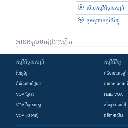
មើល​កម្មវិធី​ទូរទស្សន៍
ចុចស្តាប់កម្មវិធីវិទ្យុ
អានអត្ថបទផ្សេងៗទៀត
កម្មវិធី​ទូរទស្សន៍
កម្មវិធី​វិទ្យុ
វីដេអូ​ខ្មែរ
ព័ត៌មាន​ពេល​ព្រឹ
វ៉ាស៊ីនតោន​ថ្ងៃ​នេះ
ព័ត៌មាន​​ពេល​រាត្រ
VOA ថ្ងៃនេះ
Hello VOA
VOA ​វិទ្យាសាស្ត្រ
សំឡេង​ជំនាន់​ថ្មី
VOA 60 អាស៊ី
វេទិកា​អាស៊ាន