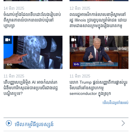
14 មីនា 2025
12 មីនា 2025
ចំណាប់ខ្មាំង​ដែល​ទើប​ដោះលែង​រៀបរាប់​
ពលរដ្ឋអាមេរិក​កាន់សាសនា​អ៊ិស្លាម​នៅ
ពី​ស្ថានភាព​​លំបាក​ពេល​ជាប់​ឃុំ​នៅ​
រដ្ឋ Illinois ​ប្រារព្វបុណ្យរ៉ាម៉ាដន ​ដោយ​
ហ្កាហ្សា
តាម​ដាន​​សាលក្រមក្នុងរឿងឃាតកម្ម
11 មីនា 2025
11 មីនា 2025
តើ​បញ្ញាសប្បនិម្មិត​ AI អាច​កំណត់​រក​
លោក Trump ផ្តល់សញ្ញាពីការផ្លាស់ប្តូរ
ជំងឺមហារីក​សុដន់​បាន​ប្រសើរ​ជាង​វេជ្ជ
ទិសដៅនៅឧស្សាហកម្ម
បណ្ឌិត​ឬ​ទេ?
semiconductor ក្នុងស្រុក
មើល​វីដេអូ​ទាំង​អស់
មើល​កម្មវិធី​ទូរទស្សន៍