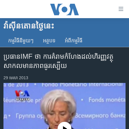
ភ្ជាប់​
ទៅ​
គេហទំព័រ​
វ៉ាស៊ីនតោន​ថ្ងៃ​នេះ
កម្ពុជា
ទាក់ទង
រំលង​
កម្មវិធី​នីមួយៗ
អត្ថបទ​
អំពី​កម្មវិធី​
អន្តរជាតិ
និង​
អាមេរិក
ចូល​
ប្រធាន​IMF ថា ការគំរាម​កំហែង​ដល់​ហិរញ្ញវត្ថុ​
ទៅ​​
ចិន
សាកល​មាន​ភាពធូរស្បើយ
ទំព័រ​
ហេឡូវីអូអេ
ព័ត៌មាន​​
29 មេសា 2013
តែ​
កម្ពុជាច្នៃប្រតិដ្ឋ
ម្តង
ព្រឹត្តិការណ៍ព័ត៌មាន
រំលង​
និង​
ទូរទស្សន៍ / វីដេអូ​
ចូល​
វិទ្យុ / ផតខាសថ៍
ទៅ​
ទំព័រ​
កម្មវិធីទាំងអស់