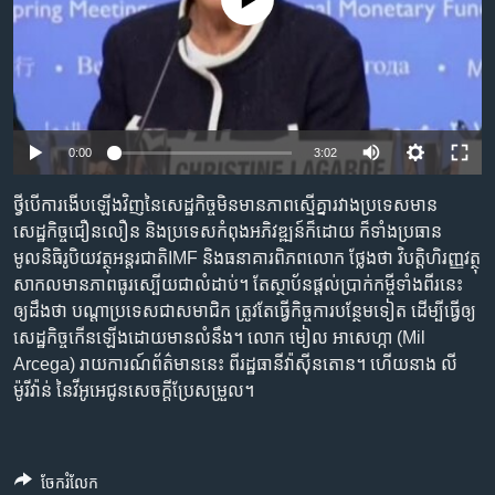
No media source currently available
រចនា
សម្ព័ន្ធ​
Khmer English
រំលង​
និង​
បណ្តាញ​សង្គម
ចូល​
ទៅ​
0:00
3:02
កាន់​
ទំព័រ​
ភាសា
ថ្វីបើ​ការងើប​ឡើង​វិញ​នៃ​សេដ្ឋកិច្ច​មិន​មាន​ភាពស្មើ​គ្នា​រវាង​ប្រទេស​មាន​
ស្វែង​
សេដ្ឋកិច្ច​ជឿនលឿន និង​ប្រទេស​កំពុង​អភិវឌ្ឍន៍​ក៏ដោយ ក៏ទាំង​ប្រធាន​
រក
មូលនិធិ​រូបិយ​វត្ថុ​អន្តរជាតិ​IMF និង​ធនាគារ​ពិភពលោក ថ្លែង​ថា វិបត្តិ​ហិរញ្ញវត្ថុ​
សាកល​មាន​ភាពធូរស្បើយ​ជា​លំដាប់។ តែ​ស្ថាប័ន​ផ្តល់​ប្រាក់​កម្ចី​ទាំង​ពីរ​នេះ
ឲ្យ​ដឹង​ថា បណ្តា​ប្រទេស​ជា​សមាជិក ត្រូវ​តែ​ធ្វើ​កិច្ចការ​បន្ថែម​ទៀត ដើម្បី​ធ្វើ​ឲ្យ​
សេដ្ឋកិច្ច​កើន​ឡើង​ដោយ​មាន​លំនឹង។ លោក មៀល អាសេហ្កា (Mil
Arcega) រាយការណ៍​ព័ត៌មាន​នេះ ពី​រដ្ឋធានី​វ៉ាស៊ីនតោន។ ហើយ​នាង លី
ម៉ូរីវ៉ាន់ នៃ​វីអូអេ​ជូន​សេចក្តី​ប្រែសម្រួល។
ចែករំលែក