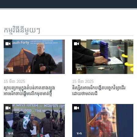
កម្មវិធី​នីមួយៗ
15 មីនា 2025
15 មីនា 2025
ស្ថាបត្យកម្ម​ក្នុង​តំបន់​ភាគ​ខាង​ត្បូង​
និស្សិត​អាមេរិក​បង្កើត​បច្ចេកវិទ្យា​ដើរ​
អាមេរិក​ចាប់ផ្តើម​លើក​មុខមាត់​ថ្មី
ដោយ​ថាមពល​ដី