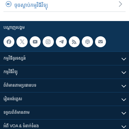
ចុចស្តាប់កម្មវិធីវិទ្យុ
បណ្តាញ​សង្គម
កម្មវិធី​ទូរទស្សន៍
កម្មវិធី​វិទ្យុ
ព័ត៌មាន​តាមប្រធានបទ​
រៀន​​អង់គ្លេស
ទទួល​ព័ត៌មាន​តាម
អំពី​ VOA & ទំនាក់ទំនង