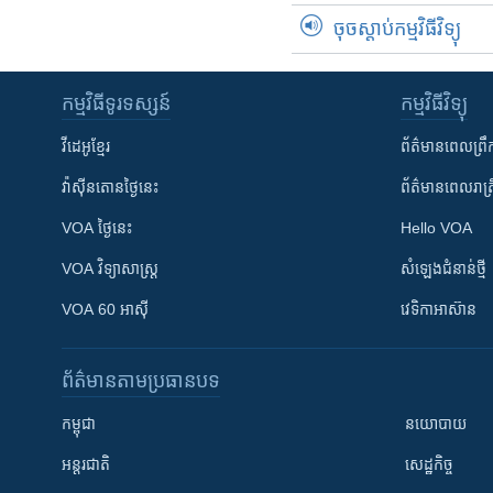
ចុចស្តាប់កម្មវិធីវិទ្យុ
កម្មវិធី​ទូរទស្សន៍
កម្មវិធី​វិទ្យុ
វីដេអូ​ខ្មែរ
ព័ត៌មាន​ពេល​ព្រឹ
វ៉ាស៊ីនតោន​ថ្ងៃ​នេះ
ព័ត៌មាន​​ពេល​រាត្រ
VOA ថ្ងៃនេះ
Hello VOA
VOA ​វិទ្យាសាស្ត្រ
សំឡេង​ជំនាន់​ថ្មី
VOA 60 អាស៊ី
វេទិកា​អាស៊ាន
ព័ត៌មាន​តាមប្រធានបទ​
កម្ពុជា
នយោបាយ
អន្តរជាតិ
សេដ្ឋកិច្ច