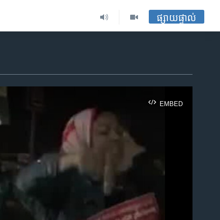
ផ្សាយផ្ទាល់
EMBED
ble