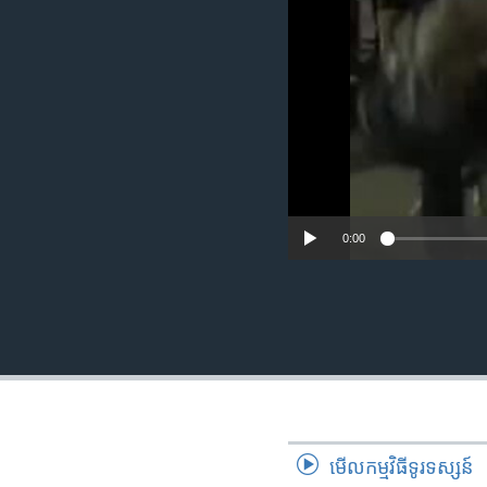
រចនា
សម្ព័ន្ធ​
រំលង​
និង​
ចូល​
ទៅ​
កាន់​
ទំព័រ​
ស្វែង​
រក
0:00
មើល​កម្មវិធី​ទូរទស្សន៍