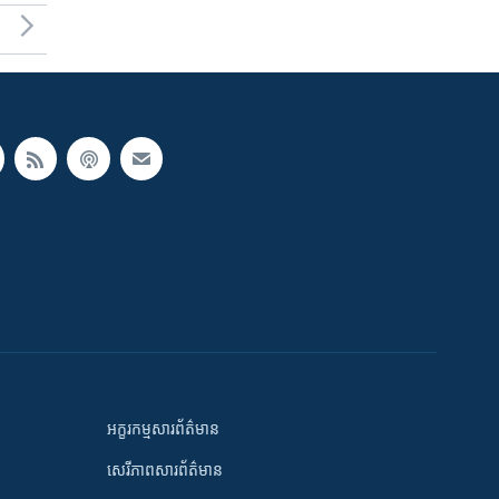
អក្ខរកម្មសារព័ត៌មាន
សេរីភាពសារព័ត៌មាន