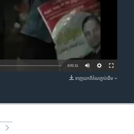
0:01:11
ទាញ​យក​ពី​តំណភ្ជាប់​ដើម
EMBED