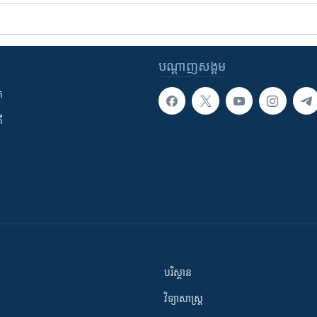
បណ្តាញ​សង្គម
ក
ី
បរិស្ថាន
វិទ្យាសាស្រ្ត