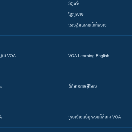
វប្បធម៌
ខ្មែរក្រហម
សេចក្តីរាយការណ៍ពិសេស
ស​​ជាមួយ VOA
VOA Learning English
ts
ព័ត៌មាន​តាម​អ៊ីមែល
OA
ក្រម​​​សីលធម៌​​​អ្នក​​​សារព័ត៌មាន VOA