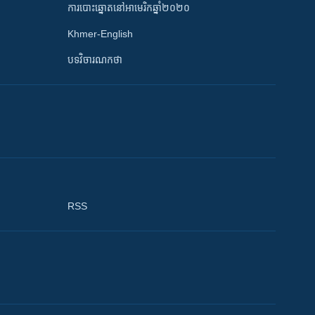
ការបោះឆ្នោតនៅអាមេរិកឆ្នាំ២០២០
Khmer-English
បទវិចារណកថា
RSS