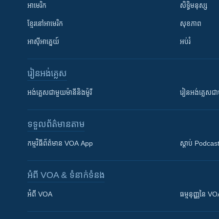
អាមេរិក
សិទ្ធិមនុស្ស
ខ្មែរ​នៅអាមេរិក
សុខភាព
អាស៊ីអាគ្នេយ៍
អប់រំ
រៀន​​អង់គ្លេស
អង់គ្លេស​ជាមួយ​ម៉ានី​និង​ម៉ូរី
រៀន​​​​​​អង់គ្លេ
ទទួល​ព័ត៌មាន​តាម
កម្មវិធី​ព័ត៌មាន VOA App
ស្តាប់ Podcas
អំពី​ VOA & ទំនាក់ទំនង
អំពី​ VOA
ធម្មនុញ្ញ​នៃ V