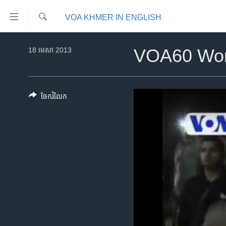
ភ្ជាប់​
VOA KHMER IN ENGLISH
ទៅ​
គេហទំព័រ​
ស្វែង​
កម្ពុជា
រក
18 មេសា 2013
VOA60 Wor
ទាក់ទង
អន្តរជាតិ
រំលង​
និង​
អាមេរិក
ចូល​
ចែករំលែក
ចិន
ទៅ​​
ទំព័រ​
ហេឡូវីអូអេ
ព័ត៌មាន​​
កម្ពុជាច្នៃប្រតិដ្ឋ
តែ​
ម្តង
ព្រឹត្តិការណ៍ព័ត៌មាន
រំលង​
ទូរទស្សន៍ / វីដេអូ​
និង​
ចូល​
វិទ្យុ / ផតខាសថ៍
ទៅ​
កម្មវិធីទាំងអស់
ទំព័រ​