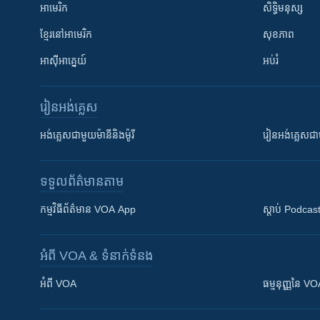
អាមេរិក
សិទ្ធិមនុស្ស
ខ្មែរ​នៅអាមេរិក
សុខភាព
អាស៊ីអាគ្នេយ៍
អប់រំ
រៀន​​អង់គ្លេស
អង់គ្លេស​ជាមួយ​ម៉ានី​និង​ម៉ូរី
រៀន​​​​​​អង់គ្លេ
ទទួល​ព័ត៌មាន​តាម
កម្មវិធី​ព័ត៌មាន VOA App
ស្តាប់ Podcas
អំពី​ VOA & ទំនាក់ទំនង
អំពី​ VOA
ធម្មនុញ្ញ​នៃ V