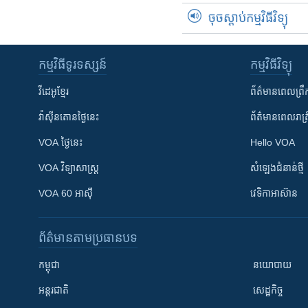
ចុចស្តាប់កម្មវិធីវិទ្យុ
កម្មវិធី​ទូរទស្សន៍
កម្មវិធី​វិទ្យុ
វីដេអូ​ខ្មែរ
ព័ត៌មាន​ពេល​ព្រឹ
វ៉ាស៊ីនតោន​ថ្ងៃ​នេះ
ព័ត៌មាន​​ពេល​រាត្រ
VOA ថ្ងៃនេះ
Hello VOA
VOA ​វិទ្យាសាស្ត្រ
សំឡេង​ជំនាន់​ថ្មី
VOA 60 អាស៊ី
វេទិកា​អាស៊ាន
ព័ត៌មាន​តាមប្រធានបទ​
កម្ពុជា
នយោបាយ
អន្តរជាតិ
សេដ្ឋកិច្ច