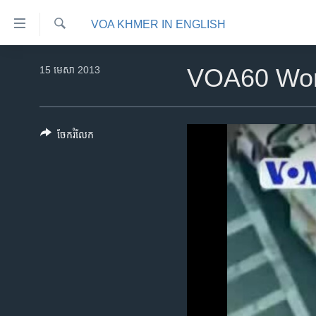
ភ្ជាប់​
VOA KHMER IN ENGLISH
ទៅ​
គេហទំព័រ​
ស្វែង​
កម្ពុជា
រក
15 មេសា 2013
VOA60 Wor
ទាក់ទង
អន្តរជាតិ
រំលង​
និង​
អាមេរិក
ចូល​
ចែករំលែក
ចិន
ទៅ​​
ទំព័រ​
ហេឡូវីអូអេ
ព័ត៌មាន​​
កម្ពុជាច្នៃប្រតិដ្ឋ
តែ​
ម្តង
ព្រឹត្តិការណ៍ព័ត៌មាន
រំលង​
ទូរទស្សន៍ / វីដេអូ​
និង​
ចូល​
វិទ្យុ / ផតខាសថ៍
ទៅ​
កម្មវិធីទាំងអស់
ទំព័រ​