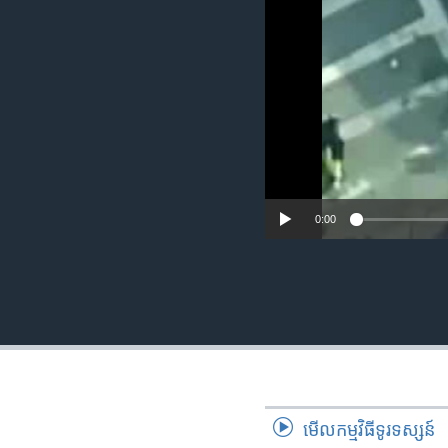
រចនា
សម្ព័ន្ធ​
រំលង​
និង​
ចូល​
ទៅ​
កាន់​
ទំព័រ​
ស្វែង​
រក
0:00
មើល​កម្មវិធី​ទូរទស្សន៍