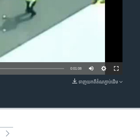
0:01:08
ទាញ​យក​ពី​តំណភ្ជាប់​ដើម
EMBED