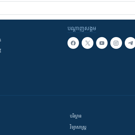
បណ្តាញ​សង្គម
ក
ី
បរិស្ថាន
វិទ្យាសាស្រ្ត