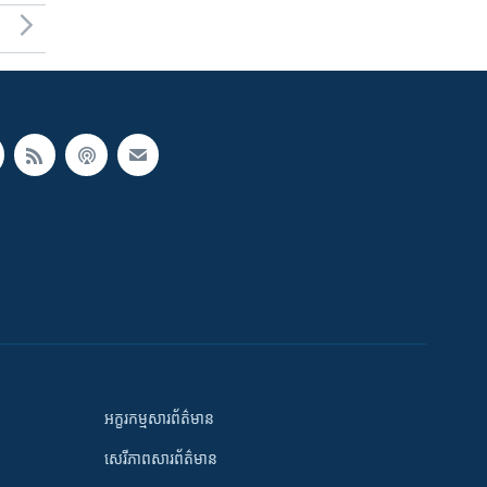
អក្ខរកម្មសារព័ត៌មាន
សេរីភាពសារព័ត៌មាន