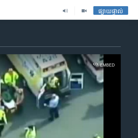
ផ្សាយផ្ទាល់
EMBED
ble