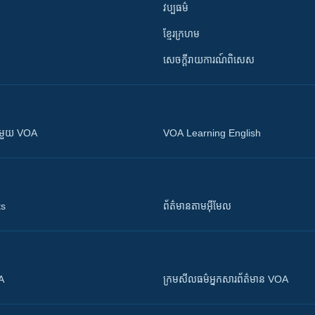
វប្បធម៌
ខ្មែរក្រហម
សេចក្តីរាយការណ៍ពិសេស
ស​​ជាមួយ VOA
VOA Learning English
ts
ព័ត៌មាន​តាម​អ៊ីមែល
OA
ក្រម​​​សីលធម៌​​​អ្នក​​​សារព័ត៌មាន VOA