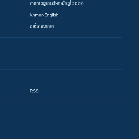
ការបោះឆ្នោតនៅអាមេរិកឆ្នាំ២០២០
Khmer-English
បទវិចារណកថា
RSS