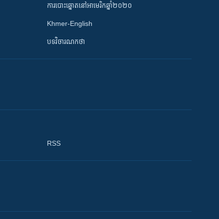
ការបោះឆ្នោតនៅអាមេរិកឆ្នាំ២០២០
Khmer-English
បទវិចារណកថា
RSS