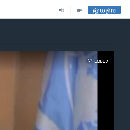
ផ្សាយផ្ទាល់
EMBED
ble