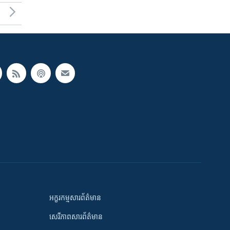
អក្ខរកម្មសារព័ត៌មាន
សេរីភាពសារព័ត៌មាន