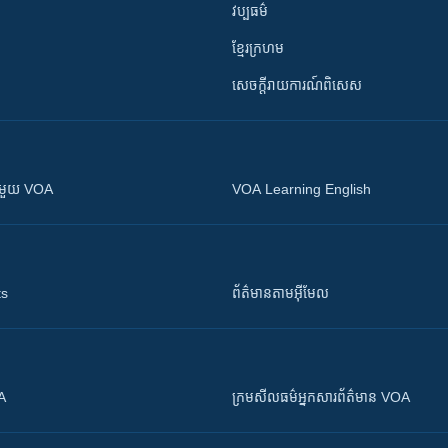
វប្បធម៌
ខ្មែរក្រហម
សេចក្តីរាយការណ៍ពិសេស
ស​​ជាមួយ VOA
VOA Learning English
ts
ព័ត៌មាន​តាម​អ៊ីមែល
OA
ក្រម​​​សីលធម៌​​​អ្នក​​​សារព័ត៌មាន VOA