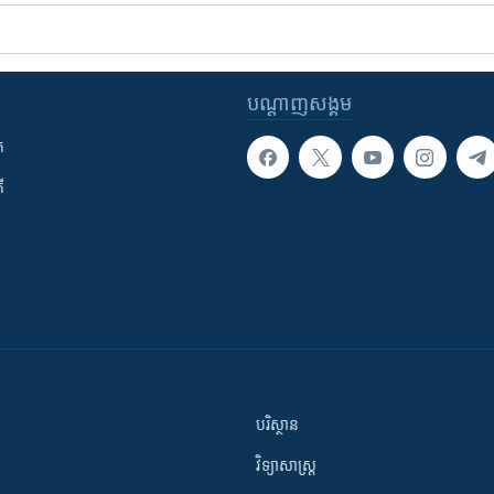
បណ្តាញ​សង្គម
ក
ី
បរិស្ថាន
វិទ្យាសាស្រ្ត