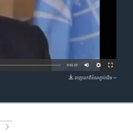
0:01:10
ទាញ​យក​ពី​តំណភ្ជាប់​ដើម
EMBED