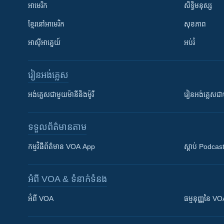
អាមេរិក
សិទ្ធិមនុស្ស
ខ្មែរ​នៅអាមេរិក
សុខភាព
អាស៊ីអាគ្នេយ៍
អប់រំ
រៀន​​អង់គ្លេស
អង់គ្លេស​ជាមួយ​ម៉ានី​និង​ម៉ូរី
រៀន​​​​​​អង់គ្លេ
ទទួល​ព័ត៌មាន​តាម
កម្មវិធី​ព័ត៌មាន VOA App
ស្តាប់ Podcas
អំពី​ VOA & ទំនាក់ទំនង
អំពី​ VOA
ធម្មនុញ្ញ​នៃ V