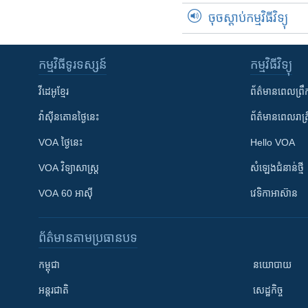
ចុចស្តាប់កម្មវិធីវិទ្យុ
កម្មវិធី​ទូរទស្សន៍
កម្មវិធី​វិទ្យុ
វីដេអូ​ខ្មែរ
ព័ត៌មាន​ពេល​ព្រឹ
វ៉ាស៊ីនតោន​ថ្ងៃ​នេះ
ព័ត៌មាន​​ពេល​រាត្រ
VOA ថ្ងៃនេះ
Hello VOA
VOA ​វិទ្យាសាស្ត្រ
សំឡេង​ជំនាន់​ថ្មី
VOA 60 អាស៊ី
វេទិកា​អាស៊ាន
ព័ត៌មាន​តាមប្រធានបទ​
កម្ពុជា
នយោបាយ
អន្តរជាតិ
សេដ្ឋកិច្ច