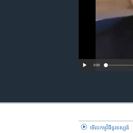
រចនា
សម្ព័ន្ធ​
រំលង​
និង​
ចូល​
ទៅ​
កាន់​
ទំព័រ​
ស្វែង​
រក
0:00
មើល​កម្មវិធី​ទូរទស្សន៍