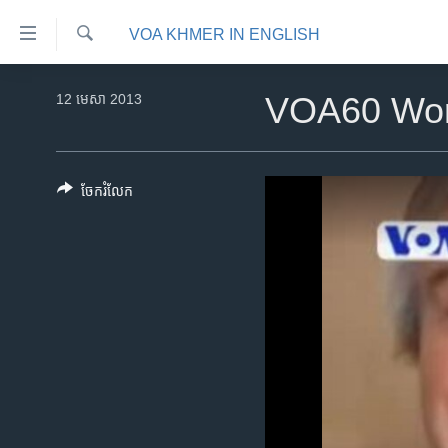
ភ្ជាប់​
VOA KHMER IN ENGLISH
ទៅ​
គេហទំព័រ​
ស្វែង​
កម្ពុជា
រក
12 មេសា 2013
VOA60 Wor
ទាក់ទង
អន្តរជាតិ
រំលង​
និង​
អាមេរិក
ចូល​
ចែករំលែក
ចិន
ទៅ​​
ទំព័រ​
ហេឡូវីអូអេ
ព័ត៌មាន​​
កម្ពុជាច្នៃប្រតិដ្ឋ
តែ​
ម្តង
ព្រឹត្តិការណ៍ព័ត៌មាន
រំលង​
ទូរទស្សន៍ / វីដេអូ​
និង​
ចូល​
វិទ្យុ / ផតខាសថ៍
ទៅ​
កម្មវិធីទាំងអស់
ទំព័រ​