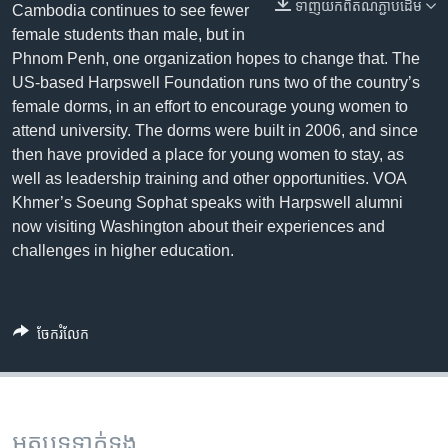
រចនា
ទាញ​យក​ពី​តំណភ្ជាប់​ដើម
Cambodia continues to see fewer
សម្ព័ន្ធ​
Khmer English
female students than male, but in
រំលង​
Phnom Penh, one organization hopes to change that. The
និង​
US-based Harpswell Foundation runs two of the country’s
បណ្តាញ​សង្គម
ចូល​
female dorms, in an effort to encourage young women to
ទៅ​
attend university. The dorms were built in 2006, and since
កាន់​
then have provided a place for young women to stay, as
ទំព័រ​
well as leadership training and other opportunities. VOA
ភាសា
ស្វែង​
Khmer’s Soeung Sophat speaks with Harpswell alumni
រក
now visiting Washington about their experiences and
challenges in higher education.
ចែករំលែក
អត្ថបទ​ទាក់ទង