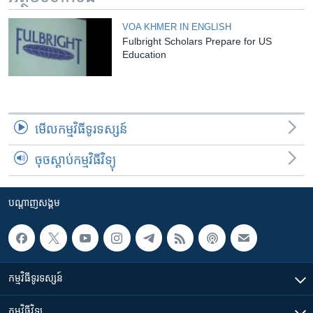
VOA KHMER IN ENGLISH
Fulbright Scholars Prepare for US
Education
មើល​កម្មវិធី​ទូរទស្សន៍
ចុចស្តាប់កម្មវិធីវិទ្យុ
បណ្តាញ​សង្គម
កម្មវិធី​ទូរទស្សន៍
កម្មវិធី​វិទ្យុ