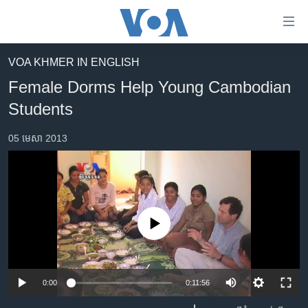
ភ្ជាប់​
ទៅ​
គេហទំព័រ​
VOA KHMER IN ENGLISH
កម្ពុជា
ទាក់ទង
Female Dorms Help Young Cambodian
រំលង​
អន្តរជាតិ
Students
និង​
អាមេរិក
ចូល​
05 មេសា 2013
ទៅ​​
ចិន
ទំព័រ​
ហេឡូវីអូអេ
ព័ត៌មាន​​
តែ​
កម្ពុជាច្នៃប្រតិដ្ឋ
ម្តង
ព្រឹត្តិការណ៍ព័ត៌មាន
No media source currently available
រំលង​
និង​
ទូរទស្សន៍ / វីដេអូ​
ចូល​
វិទ្យុ / ផតខាសថ៍
ទៅ​
0:00
0:11:56
ទំព័រ​
កម្មវិធីទាំងអស់