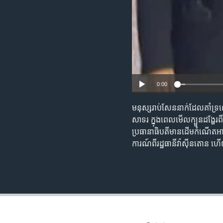
0:00
មនុស្ស​រាប់​សែន​នាក់​ដែល​គាំទ្
សាទរ ក្នុង​ពេល​មើល​ក្បួន​ដង្ហែរ
ប្រធានាធិបតី​មាន​ដើម​កំណើត​អាហ្
ការណ៍​ពី​រដ្ឋធានី​វ៉ាស៊ីនតោន ហើយ​