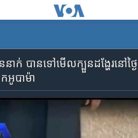
ន​នាក់ បាន​ទៅ​មើល​ក្បួន​ដង្ហែរ​នៅ​ថ្ង
​អូបាម៉ា