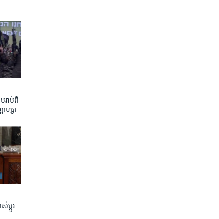
រាប់​ពី​
្កាហ្សា
់ប្តូរ