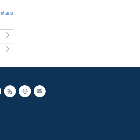
ូ​ទាំង​អស់