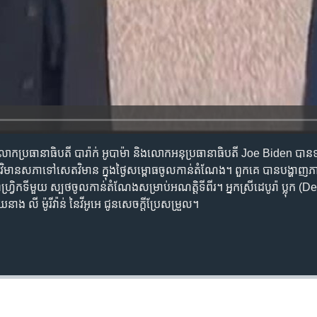
រ​លោក​ប្រធានាធិបតី​ បារ៉ាក់ អូបាម៉ា និង​លោក​អនុ​ប្រធានាធិបតី​ Joe Biden បាន​
​ពី​វិមាន​សភា​ទៅ​សេតវិមាន ក្នុង​ថ្ងៃ​សម្ពោធ​ចូល​កាន់​តំណែង។ ពួកគេ បាន​បង្ហាញ
វ្រិក​ទី​មួយ ស្បថ​ចូល​កាន់​តំណែង​សម្រាប់​អណត្តិ​ទី​ពីរ។ អ្នក​ស្រី​ដេបូរ៉ា ប្លុ
នាង លី ម៉ូរីវ៉ាន់ នៃ​វីអូអេ ជូន​សេចក្តី​ប្រែ​សម្រួល។