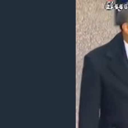
រចនា
សម្ព័ន្ធ​
រំលង​
និង​
ចូល​
ទៅ​
កាន់​
ទំព័រ​
ស្វែង​
រក