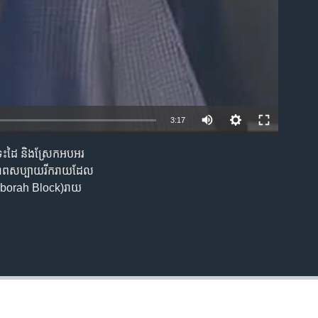
3:17
ទះ​ដៃ និង​ស្រែក​អបអរ​
EMBED
​ភាព​សប្បាយ​រីករាយ​ដែល​
ក (Deborah Block)​រាយ