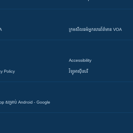
OA
ក្រម​​​សីលធម៌​​​អ្នក​​​សារព័ត៌មាន VOA
Accessibility
y Policy
វិទ្យុ​អាស៊ី​សេរី
 App សម្រាប់ Android - Google