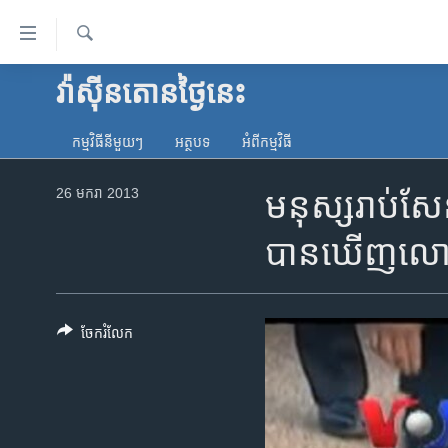
ភ្ជាប់​
ទៅ​
គេហទំព័រ​
ស្វែង​
វ៉ាស៊ីនតោន​ថ្ងៃ​នេះ
កម្ពុជា
រក
ទាក់ទង
អន្តរជាតិ
រំលង​
កម្មវិធី​នីមួយៗ
អត្ថបទ​
អំពី​កម្មវិធី​
និង​
អាមេរិក
ចូល​
26 មករា 2013
មនុស្ស​រាប់​សែ
ចិន
ទៅ​​
ទំព័រ​
ហេឡូវីអូអេ
បាន​ឃើញ​លោក
ព័ត៌មាន​​
កម្ពុជាច្នៃប្រតិដ្ឋ
តែ​
ម្តង
ព្រឹត្តិការណ៍ព័ត៌មាន
រំលង​
ចែករំលែក
ទូរទស្សន៍ / វីដេអូ​
និង​
ចូល​
វិទ្យុ / ផតខាសថ៍
ទៅ​
កម្មវិធីទាំងអស់
ទំព័រ​