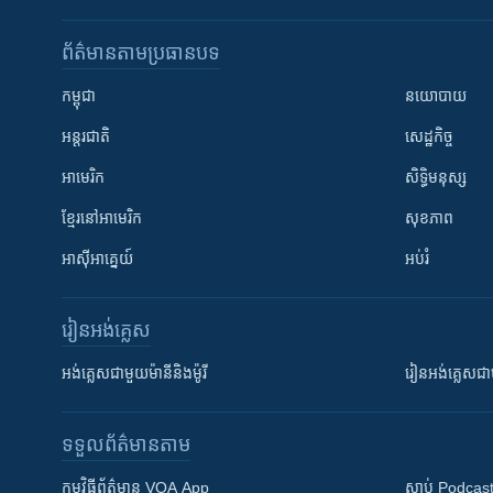
ព័ត៌មាន​តាមប្រធានបទ​
កម្ពុជា
នយោបាយ
អន្តរជាតិ
សេដ្ឋកិច្ច
អាមេរិក
សិទ្ធិមនុស្ស
ខ្មែរ​នៅអាមេរិក
សុខភាព
អាស៊ីអាគ្នេយ៍
អប់រំ
រៀន​​អង់គ្លេស
អង់គ្លេស​ជាមួយ​ម៉ានី​និង​ម៉ូរី
រៀន​​​​​​អង់គ្លេ
ទទួល​ព័ត៌មាន​តាម
កម្មវិធី​ព័ត៌មាន VOA App
ស្តាប់ Podcas