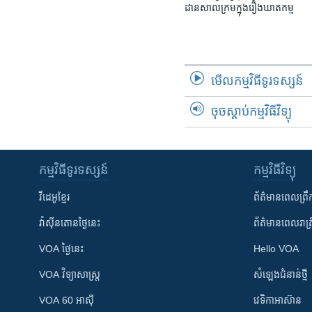
ដាន​​សាលក្រមក្នុងរឿងឃាតកម្ម
មើល​កម្មវិធី​ទូរទស្សន៍
ចុចស្តាប់កម្មវិធីវិទ្យុ
កម្មវិធី​ទូរទស្សន៍
កម្មវិធី​វិទ្យុ
វីដេអូ​ខ្មែរ
ព័ត៌មាន​ពេល​ព្រឹ
វ៉ាស៊ីនតោន​ថ្ងៃ​នេះ
ព័ត៌មាន​​ពេល​រាត្រ
VOA ថ្ងៃនេះ
Hello VOA
VOA ​វិទ្យាសាស្ត្រ
សំឡេង​ជំនាន់​ថ្មី
VOA 60 អាស៊ី
វេទិកា​អាស៊ាន