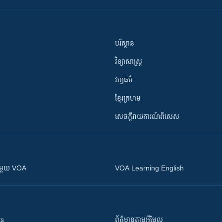
បរិស្ថាន
វិទ្យាសាស្រ្ត
វប្បធម៌
ខ្មែរក្រហម
សេចក្តីរាយការណ៍ពិសេស
ស​​ជាមួយ VOA
VOA Learning English
ts
ព័ត៌មាន​តាម​អ៊ីមែល