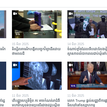
15 មីនា 2025
14 មីនា 2025
មេរិក​
និស្សិត​អាមេរិក​បង្កើត​បច្ចេកវិទ្យា​ដើរ​ដោយ​
ចំណាប់ខ្មាំង​ដែល​ទើប​ដោះលែង​រៀប
ថាមពល​ដី
ស្ថានភាព​​លំបាក​ពេល​ជាប់​ឃុំ​នៅ​ហ
11 មីនា 2025
11 មីនា 2025
ៅរដ្ឋ
តើ​បញ្ញាសប្បនិម្មិត​ AI អាច​កំណត់​រក​ជំងឺ
លោក Trump ផ្តល់សញ្ញាពីការផ្លាស
តាម​
មហារីក​សុដន់​បាន​ប្រសើរ​ជាង​វេជ្ជបណ្ឌិត​
ទិសដៅនៅឧស្សាហកម្ម