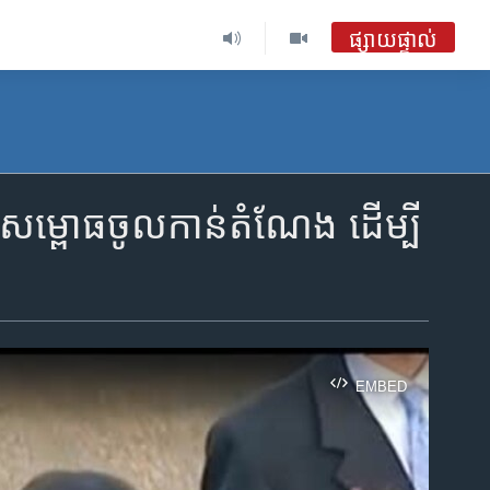
ផ្សាយផ្ទាល់
ៃ​សម្ពោធ​ចូល​កាន់​តំណែង​ ដើម្បី​
EMBED