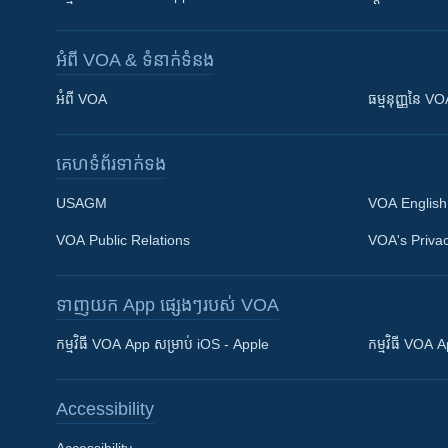
អំពី​ VOA & ទំនាក់ទំនង
អំពី​ VOA
ធម្មនុញ្ញ​នៃ V
គេហទំព័រ​​ទាក់ទង
USAGM
VOA English
VOA Public Relations
VOA's Privac
ទាញយក​ App ផ្សេងៗ​របស់​ VOA
Khmer English
កម្មវិធី​ VOA App សម្រាប់ iOS - Apple
កម្មវិធី​ VOA
បណ្តាញ​សង្គម
Accessibility
Accessibility