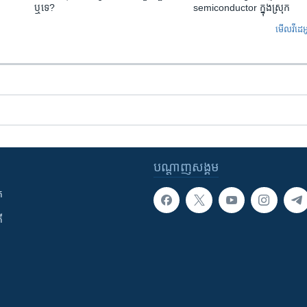
ឬ​ទេ?
semiconductor ក្នុងស្រុក
មើល​វីដេអ
បណ្តាញ​សង្គម
ក
ី