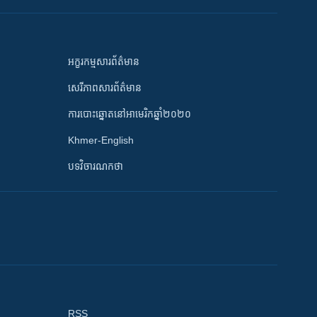
អក្ខរកម្មសារព័ត៌មាន
សេរីភាពសារព័ត៌មាន
ការបោះឆ្នោតនៅអាមេរិកឆ្នាំ២០២០
Khmer-English
បទវិចារណកថា
RSS