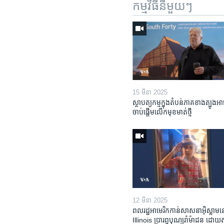
កម្មវិធី​នីមួយៗ
15 មីនា 2025
ស្ថាបត្យកម្ម​ក្នុង​តំបន់​ភាគ​ខាង​ត្បូង​អា
ចាប់ផ្តើម​លើក​មុខមាត់​ថ្មី
12 មីនា 2025
ពលរដ្ឋអាមេរិក​កាន់សាសនា​អ៊ិស្លាម​ន
Illinois ​ប្រារព្វបុណ្យរ៉ាម៉ាដន ​ដោយ​