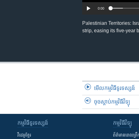
0:00
Palestinian Territories: Is
strip, easing its five-year
មើល​កម្មវិធី​ទូរទស្សន៍
ចុចស្តាប់កម្មវិធីវិទ្យុ
កម្មវិធី​ទូរទស្សន៍
កម្មវិធី​វិទ្យុ
វីដេអូ​ខ្មែរ
ព័ត៌មាន​ពេល​ព្រឹ