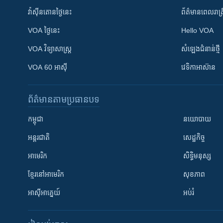
វ៉ាស៊ីនតោន​ថ្ងៃ​នេះ
ព័ត៌មាន​​ពេល​រាត្រ
VOA ថ្ងៃនេះ
Hello VOA
VOA ​វិទ្យាសាស្ត្រ
សំឡេង​ជំនាន់​ថ្មី
VOA 60 អាស៊ី
វេទិកា​អាស៊ាន
ព័ត៌មាន​តាមប្រធានបទ​
កម្ពុជា
នយោបាយ
អន្តរជាតិ
សេដ្ឋកិច្ច
អាមេរិក
សិទ្ធិមនុស្ស
ខ្មែរ​នៅអាមេរិក
សុខភាព
អាស៊ីអាគ្នេយ៍
អប់រំ