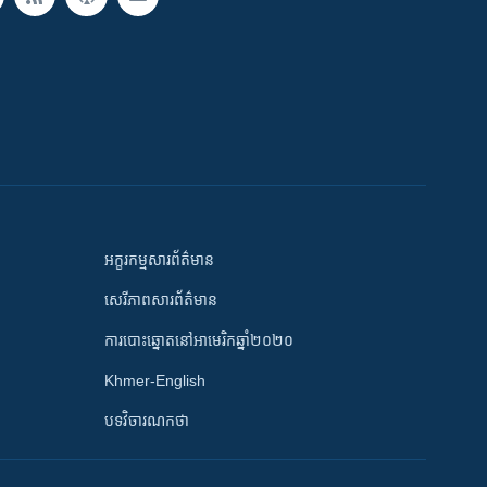
អក្ខរកម្មសារព័ត៌មាន
សេរីភាពសារព័ត៌មាន
ការបោះឆ្នោតនៅអាមេរិកឆ្នាំ២០២០
Khmer-English
បទវិចារណកថា