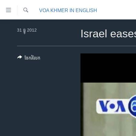
ភ្ជាប់​
VOA KHMER IN ENGLISH
ទៅ​
គេហទំព័រ​
ស្វែង​
កម្ពុជា
រក
31 ធ្នូ 2012
Israel ease
ទាក់ទង
អន្តរជាតិ
រំលង​
និង​
អាមេរិក
ចូល​
ចែករំលែក
ចិន
ទៅ​​
ទំព័រ​
ហេឡូវីអូអេ
ព័ត៌មាន​​
កម្ពុជាច្នៃប្រតិដ្ឋ
តែ​
ម្តង
ព្រឹត្តិការណ៍ព័ត៌មាន
រំលង​
ទូរទស្សន៍ / វីដេអូ​
និង​
ចូល​
វិទ្យុ / ផតខាសថ៍
ទៅ​
កម្មវិធីទាំងអស់
ទំព័រ​