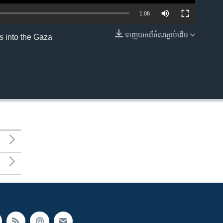
1:08
ទាញ​យក​ពី​តំណភ្ជាប់​ដើម
ss into the Gaza
EMBED