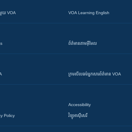
ស​​ជាមួយ VOA
VOA Learning English
ts
ព័ត៌មាន​តាម​អ៊ីមែល
OA
ក្រម​​​សីលធម៌​​​អ្នក​​​សារព័ត៌មាន VOA
Accessibility
y Policy
វិទ្យុ​អាស៊ី​សេរី