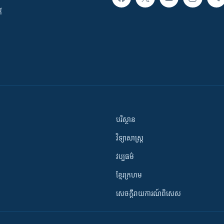
ី
បរិស្ថាន
វិទ្យាសាស្រ្ត
វប្បធម៌
ខ្មែរក្រហម
សេចក្តីរាយការណ៍ពិសេស