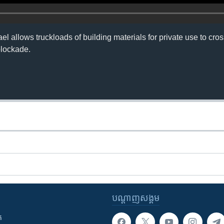
rael allows truckloads of building materials for private use to cro
 blockade.
បណ្តាញ​សង្គម
ក