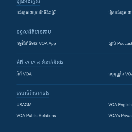
រៀន​​អង់គ្លេស
អង់គ្លេស​ជាមួយ​ម៉ានី​និង​ម៉ូរី
រៀន​​​​​​អង់គ្លេ
ទទួល​ព័ត៌មាន​តាម
កម្មវិធី​ព័ត៌មាន VOA App
ស្តាប់ Podcas
អំពី​ VOA & ទំនាក់ទំនង
អំពី​ VOA
ធម្មនុញ្ញ​នៃ V
គេហទំព័រ​​ទាក់ទង
USAGM
VOA English
VOA Public Relations
VOA's Privac