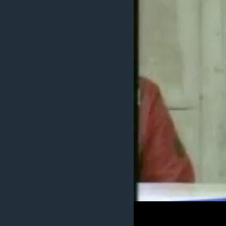
រចនា
សម្ព័ន្ធ​
រំលង​
និង​
ចូល​
ទៅ​
កាន់​
ទំព័រ​
ស្វែង​
រក