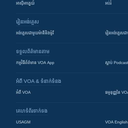
អាស៊ីអាគ្នេយ៍
អប់រំ
រៀន​​អង់គ្លេស
អង់គ្លេស​ជាមួយ​ម៉ានី​និង​ម៉ូរី
រៀន​​​​​​អង់គ្លេ
ទទួល​ព័ត៌មាន​តាម
កម្មវិធី​ព័ត៌មាន VOA App
ស្តាប់ Podcas
អំពី​ VOA & ទំនាក់ទំនង
អំពី​ VOA
ធម្មនុញ្ញ​នៃ V
គេហទំព័រ​​ទាក់ទង
USAGM
VOA English