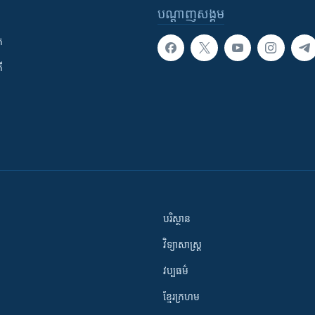
បណ្តាញ​សង្គម
ក
ី
បរិស្ថាន
វិទ្យាសាស្រ្ត
វប្បធម៌
ខ្មែរក្រហម