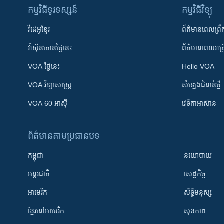
កម្មវិធី​ទូរទស្សន៍
កម្មវិធី​វិទ្យុ
វីដេអូ​ខ្មែរ
ព័ត៌មាន​ពេល​ព្រឹ
វ៉ាស៊ីនតោន​ថ្ងៃ​នេះ
ព័ត៌មាន​​ពេល​រាត្រ
VOA ថ្ងៃនេះ
Hello VOA
VOA ​វិទ្យាសាស្ត្រ
សំឡេង​ជំនាន់​ថ្មី
VOA 60 អាស៊ី
វេទិកា​អាស៊ាន
ព័ត៌មាន​តាមប្រធានបទ​
កម្ពុជា
នយោបាយ
អន្តរជាតិ
សេដ្ឋកិច្ច
អាមេរិក
សិទ្ធិមនុស្ស
ខ្មែរ​នៅអាមេរិក
សុខភាព