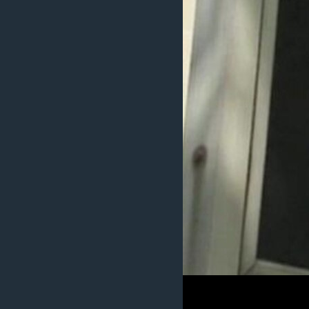
រចនា
សម្ព័ន្ធ​
រំលង​
និង​
ចូល​
ទៅ​
កាន់​
ទំព័រ​
ស្វែង​
រក