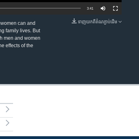
3:41
ទាញ​យក​ពី​តំណភ្ជាប់​ដើម
at women can and
EMBED
ing family lives. But
both men and women
e effects of the