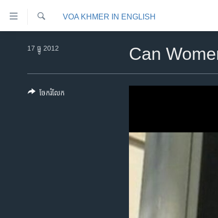
ភ្ជាប់​
VOA KHMER IN ENGLISH
ទៅ​
គេហទំព័រ​
ស្វែង​
កម្ពុជា
រក
17 ធ្នូ 2012
Can Women 
ទាក់ទង
អន្តរជាតិ
រំលង​
និង​
អាមេរិក
ចូល​
ចែករំលែក
ចិន
ទៅ​​
ទំព័រ​
ហេឡូវីអូអេ
ព័ត៌មាន​​
កម្ពុជាច្នៃប្រតិដ្ឋ
តែ​
ម្តង
ព្រឹត្តិការណ៍ព័ត៌មាន
រំលង​
ទូរទស្សន៍ / វីដេអូ​
និង​
ចូល​
វិទ្យុ / ផតខាសថ៍
ទៅ​
កម្មវិធីទាំងអស់
ទំព័រ​