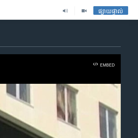
ផ្សាយផ្ទាល់
EMBED