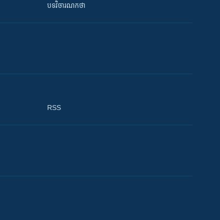
បទវិចារណកថា
RSS