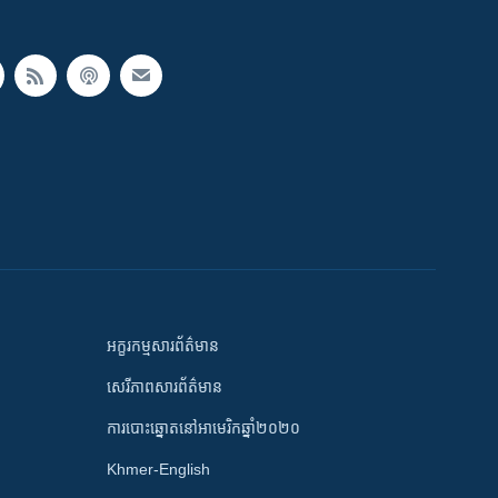
អក្ខរកម្មសារព័ត៌មាន
សេរីភាពសារព័ត៌មាន
ការបោះឆ្នោតនៅអាមេរិកឆ្នាំ២០២០
Khmer-English