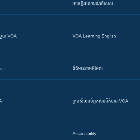
សេចក្តីរាយការណ៍ពិសេស
ស​​ជាមួយ VOA
VOA Learning English
ts
ព័ត៌មាន​តាម​អ៊ីមែល
OA
ក្រម​​​សីលធម៌​​​អ្នក​​​សារព័ត៌មាន VOA
Accessibility