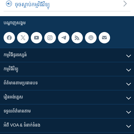
ចុចស្តាប់កម្មវិធីវិទ្យុ
បណ្តាញ​សង្គម
កម្មវិធី​ទូរទស្សន៍
កម្មវិធី​វិទ្យុ
ព័ត៌មាន​តាមប្រធានបទ​
រៀន​​អង់គ្លេស
ទទួល​ព័ត៌មាន​តាម
អំពី​ VOA & ទំនាក់ទំនង