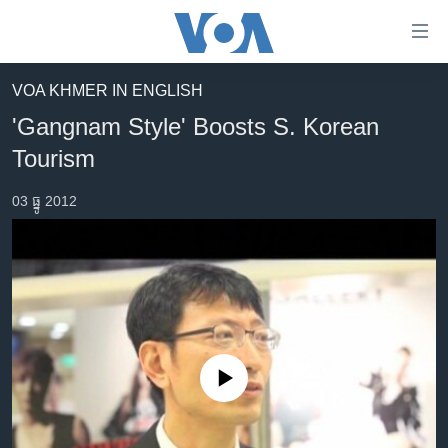
ភ្ជាប់​
ទៅ​
គេហទំព័រ​
VOA KHMER IN ENGLISH
កម្ពុជា
ទាក់ទង
'Gangnam Style' Boosts S. Korean
រំលង​
អន្តរជាតិ
Tourism
និង​
អាមេរិក
ចូល​
03 ធ្នូ 2012
ទៅ​​
ចិន
ទំព័រ​
ហេឡូវីអូអេ
ព័ត៌មាន​​
តែ​
កម្ពុជាច្នៃប្រតិដ្ឋ
ម្តង
ព្រឹត្តិការណ៍ព័ត៌មាន
រំលង​
និង​
ទូរទស្សន៍ / វីដេអូ​
ចូល​
No media source currently available
វិទ្យុ / ផតខាសថ៍
ទៅ​
ទំព័រ​
កម្មវិធីទាំងអស់