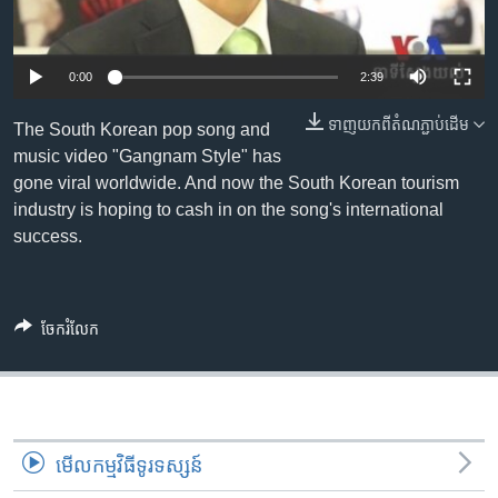
រចនា
សម្ព័ន្ធ​
Khmer English
រំលង​
0:00
2:39
និង​
បណ្តាញ​សង្គម
ចូល​
ទាញ​យក​ពី​តំណភ្ជាប់​ដើម
The South Korean pop song and
ទៅ​
music video "Gangnam Style" has
កាន់​
gone viral worldwide. And now the South Korean tourism
ទំព័រ​
ភាសា
industry is hoping to cash in on the song's international
ស្វែង​
success.
រក
ចែករំលែក
មើល​កម្មវិធី​ទូរទស្សន៍