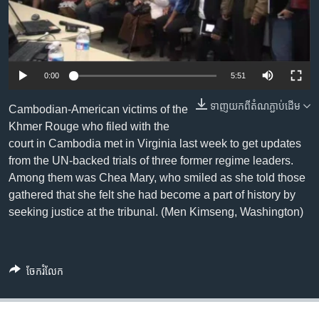
រចនា
សម្ព័ន្ធ​
Khmer English
រំលង​
និង​
បណ្តាញ​សង្គម
ចូល​
0:00
5:51
ទៅ​
កាន់​
ទាញ​យក​ពី​តំណភ្ជាប់​ដើម
Cambodian-American victims of the
ទំព័រ​
Khmer Rouge who filed with the
ភាសា
ស្វែង​
court in Cambodia met in Virginia last week to get updates
រក
from the UN-backed trials of three former regime leaders.
Among them was Chea Mary, who smiled as she told those
gathered that she felt she had become a part of history by
seeking justice at the tribunal. (Men Kimseng, Washington)
ចែករំលែក