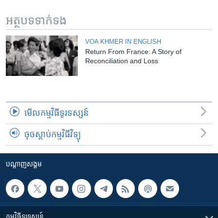
អត្ថបទ​ទាក់ទង
VOA KHMER IN ENGLISH
Return From France: A Story of
Reconciliation and Loss
មើល​កម្មវិធី​ទូរទស្សន៍
ចុចស្តាប់កម្មវិធីវិទ្យុ
បណ្តាញ​សង្គម
កម្មវិធី​ទូរទស្សន៍