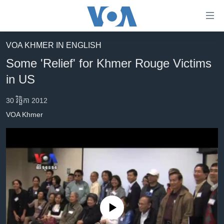
ភ្ជាប់​
ទៅ​
គេហទំព័រ​
VOA KHMER IN ENGLISH
កម្ពុជា
ទាក់ទង
Some 'Relief' for Khmer Rouge Victims
រំលង​
អន្តរជាតិ
in US
និង​
អាមេរិក
ចូល​
30 វិច្ឆិកា 2012
ទៅ​​
ចិន
VOA Khmer
ទំព័រ​
ហេឡូវីអូអេ
ព័ត៌មាន​​
តែ​
កម្ពុជាច្នៃប្រតិដ្ឋ
ម្តង
ព្រឹត្តិការណ៍ព័ត៌មាន
រំលង​
និង​
ទូរទស្សន៍ / វីដេអូ​
ចូល​
វិទ្យុ / ផតខាសថ៍
ទៅ​
No media source currently available
ទំព័រ​
កម្មវិធីទាំងអស់