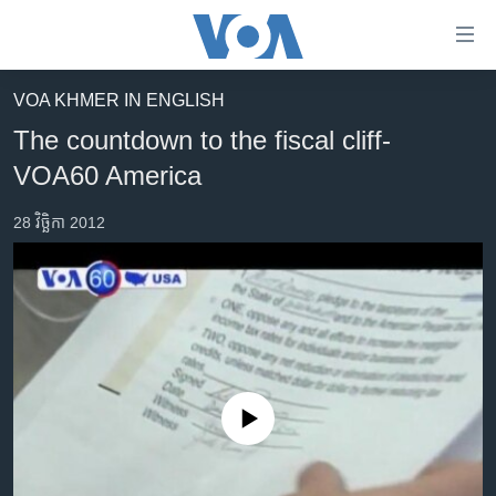
ភ្ជាប់​
ទៅ​
គេហទំព័រ​
VOA KHMER IN ENGLISH
កម្ពុជា
ទាក់ទង
The countdown to the fiscal cliff-
រំលង​
អន្តរជាតិ
VOA60 America
និង​
អាមេរិក
ចូល​
28 វិច្ឆិកា 2012
ទៅ​​
ចិន
ទំព័រ​
ហេឡូវីអូអេ
ព័ត៌មាន​​
តែ​
កម្ពុជាច្នៃប្រតិដ្ឋ
ម្តង
ព្រឹត្តិការណ៍ព័ត៌មាន
រំលង​
និង​
ទូរទស្សន៍ / វីដេអូ​
ចូល​
No media source currently available
វិទ្យុ / ផតខាសថ៍
ទៅ​
ទំព័រ​
កម្មវិធីទាំងអស់