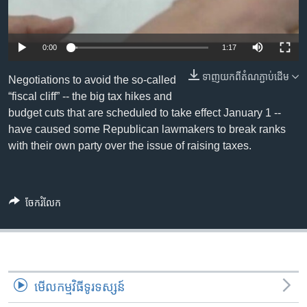
រចនា
សម្ព័ន្ធ​
Khmer English
រំលង​
0:00
1:17
និង​
បណ្តាញ​សង្គម
ចូល​
ទាញ​យក​ពី​តំណភ្ជាប់​ដើម
Negotiations to avoid the so-called
ទៅ​
“fiscal cliff” -- the big tax hikes and
កាន់​
budget cuts that are scheduled to take effect January 1 --
ទំព័រ​
ភាសា
have caused some Republican lawmakers to break ranks
ស្វែង​
with their own party over the issue of raising taxes.
រក
ចែករំលែក
មើល​កម្មវិធី​ទូរទស្សន៍