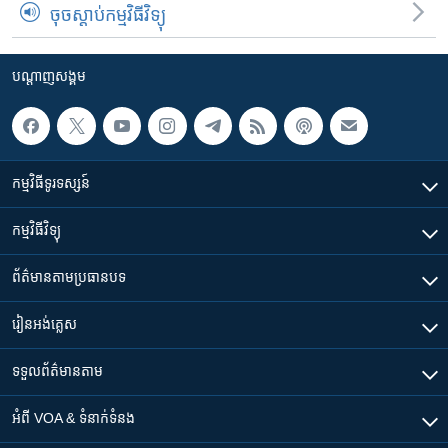
ចុចស្តាប់កម្មវិធីវិទ្យុ
បណ្តាញ​សង្គម
កម្មវិធី​ទូរទស្សន៍
កម្មវិធី​វិទ្យុ
ព័ត៌មាន​តាមប្រធានបទ​
រៀន​​អង់គ្លេស
ទទួល​ព័ត៌មាន​តាម
អំពី​ VOA & ទំនាក់ទំនង