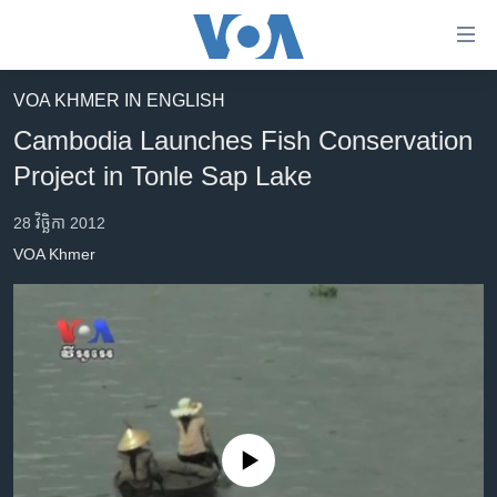
ភ្ជាប់​
ទៅ​
គេហទំព័រ​
VOA KHMER IN ENGLISH
កម្ពុជា
ទាក់ទង
Cambodia Launches Fish Conservation
រំលង​
អន្តរជាតិ
Project in Tonle Sap Lake
និង​
អាមេរិក
ចូល​
28 វិច្ឆិកា 2012
ទៅ​​
ចិន
VOA Khmer
ទំព័រ​
ហេឡូវីអូអេ
ព័ត៌មាន​​
តែ​
កម្ពុជាច្នៃប្រតិដ្ឋ
ម្តង
ព្រឹត្តិការណ៍ព័ត៌មាន
រំលង​
និង​
ទូរទស្សន៍ / វីដេអូ​
ចូល​
វិទ្យុ / ផតខាសថ៍
ទៅ​
No media source currently available
ទំព័រ​
កម្មវិធីទាំងអស់