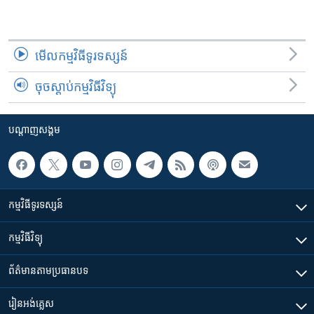
មើល​កម្មវិធី​ទូរទស្សន៍
ចុចស្តាប់កម្មវិធីវិទ្យុ
បណ្តាញ​សង្គម
កម្មវិធី​ទូរទស្សន៍
កម្មវិធី​វិទ្យុ
ព័ត៌មាន​តាមប្រធានបទ​
រៀន​​អង់គ្លេស