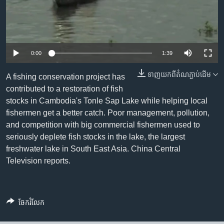
រចនា
សម្ព័ន្ធ​
Khmer English
រំលង​
និង​
បណ្តាញ​សង្គម
ចូល​
0:00
1:39
ទៅ​
កាន់​
ទាញ​យក​ពី​តំណភ្ជាប់​ដើម
A fishing conservation project has
ទំព័រ​
contributed to a restoration of fish
ភាសា
ស្វែង​
stocks in Cambodia's Tonle Sap Lake while helping local
រក
fishermen get a better catch. Poor management, pollution,
and competition with big commercial fishermen used to
seriously deplete fish stocks in the lake, the largest
freshwater lake in South East Asia. China Central
Television​ reports.
ចែករំលែក