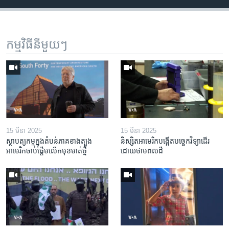
កម្មវិធី​នីមួយៗ
15 មីនា 2025
15 មីនា 2025
ស្ថាបត្យកម្ម​ក្នុង​តំបន់​ភាគ​ខាង​ត្បូង​
និស្សិត​អាមេរិក​បង្កើត​បច្ចេកវិទ្យា​ដើរ​
អាមេរិក​ចាប់ផ្តើម​លើក​មុខមាត់​ថ្មី
ដោយ​ថាមពល​ដី