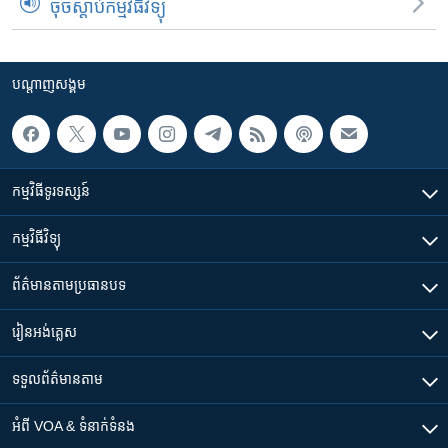
ចុចស្តាប់កម្មវិធីវិទ្យុ
បណ្តាញ​សង្គម
កម្មវិធី​ទូរទស្សន៍
កម្មវិធី​វិទ្យុ
ព័ត៌មាន​តាមប្រធានបទ​
រៀន​​អង់គ្លេស
ទទួល​ព័ត៌មាន​តាម
អំពី​ VOA & ទំនាក់ទំនង