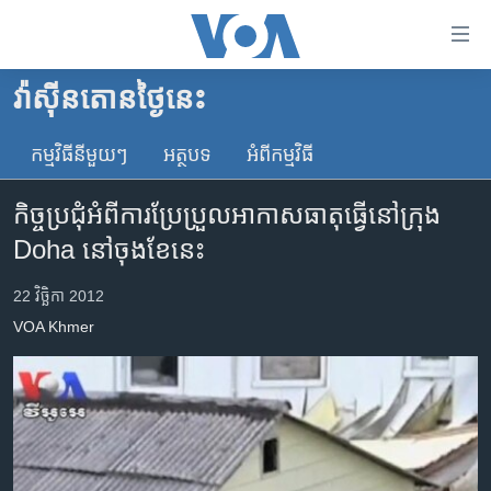
ភ្ជាប់​
ទៅ​
គេហទំព័រ​
វ៉ាស៊ីនតោន​ថ្ងៃ​នេះ
កម្ពុជា
ទាក់ទង
រំលង​
កម្មវិធី​នីមួយៗ
អត្ថបទ​
អំពី​កម្មវិធី​
អន្តរជាតិ
និង​
អាមេរិក
ចូល​
កិច្ចប្រជុំ​អំពី​ការ​ប្រែប្រួល​អាកាស​ធាតុ​ធ្វើ​នៅ​ក្រុង​
ទៅ​​
ចិន
Doha ​នៅ​ចុង​ខែ​នេះ
ទំព័រ​
ហេឡូវីអូអេ
ព័ត៌មាន​​
22 វិច្ឆិកា 2012
តែ​
កម្ពុជាច្នៃប្រតិដ្ឋ
VOA Khmer
ម្តង
ព្រឹត្តិការណ៍ព័ត៌មាន
រំលង​
និង​
ទូរទស្សន៍ / វីដេអូ​
ចូល​
វិទ្យុ / ផតខាសថ៍
ទៅ​
ទំព័រ​
កម្មវិធីទាំងអស់