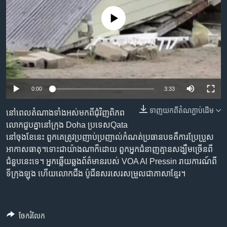
រចនា
សម្ព័ន្ធ​
Khmer English
No media source currently available
រំលង​
និង​
បណ្តាញ​សង្គម
ចូល​
ទៅ​
កាន់​
ទំព័រ​
0:00
3:33
ភាសា
ស្វែង​
រក
ទាញ​យក​ពី​តំណភ្ជាប់​ដើម
នៅពេល​តំណាង​ទាំងអស់​មកពី​ជុំវិញ​ពិភព​
លោក​ជួបគ្នា​នៅ​ក្រុង ​Doha​ ប្រទេស​Qata ​
នៅ​ចុងខែ​នេះ​ ពួកគេ​ត្រូវ​ប្រញាប់​ប្រញាល់​កំណត់​ប្រធាន​បទ​គឺ​ការ​ប្រែប្រួស​
អាកាស​ធាតុ។​ទោះជា​យ៉ាងណា​ក៏ដោយ​ ពួកអ្នក​ជំនាញ​គ្មាន​សង្ឃឹម​ច្រើន​ពី​
ជំនួប​នេះ​ទេ។ ​អ្នក​ឆ្លើយឆ្លង​ព័ត៌មាន​របស់​ VOA ​Al Pressin ​រាយ​ការណ៍​ពី​
ទីក្រុង​ឡុង ​ហើយ​លោក​ជឹង ប៉ូជីន​សរសេរ​សម្រួល​ជា​ភាសា​ខ្មែរ។
ចែករំលែក