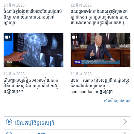
14 មីនា 2025
12 មីនា 2025
ចំណាប់ខ្មាំង​ដែល​ទើប​ដោះលែង​រៀបរាប់​
ពលរដ្ឋអាមេរិក​កាន់សាសនា​អ៊ិស្លាម​នៅ
ពី​ស្ថានភាព​​លំបាក​ពេល​ជាប់​ឃុំ​នៅ​
រដ្ឋ Illinois ​ប្រារព្វបុណ្យរ៉ាម៉ាដន ​ដោយ​
ហ្កាហ្សា
តាម​ដាន​​សាលក្រមក្នុងរឿងឃាតកម្ម
11 មីនា 2025
11 មីនា 2025
តើ​បញ្ញាសប្បនិម្មិត​ AI អាច​កំណត់​រក​
លោក Trump ផ្តល់សញ្ញាពីការផ្លាស់ប្តូរ
ជំងឺមហារីក​សុដន់​បាន​ប្រសើរ​ជាង​វេជ្ជ
ទិសដៅនៅឧស្សាហកម្ម
បណ្ឌិត​ឬ​ទេ?
semiconductor ក្នុងស្រុក
មើល​វីដេអូ​ទាំង​អស់
មើល​កម្មវិធី​ទូរទស្សន៍