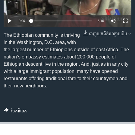
រចនា
សម្ព័ន្ធ​
Khmer English
រំលង​
0:00
3:16
និង​
បណ្តាញ​សង្គម
ចូល​
ទាញ​យក​ពី​តំណភ្ជាប់​ដើម
The Ethiopian community is thriving
ទៅ​
in the Washington, D.C. area, with
កាន់​
the largest number of Ethiopians outside of east Africa. The
ទំព័រ​
ភាសា
nation’s embassy estimates about 200,000 people of
ស្វែង​
Ethiopian descent live in the region. And, just as in any city
រក
with a large immigrant population, many have opened
restaurants offering traditional fare to their countrymen and
their new neighbors.
ចែករំលែក