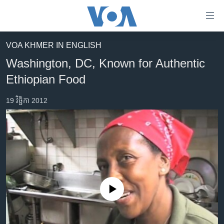
ភ្ជាប់​
ទៅ​
គេហទំព័រ​
VOA KHMER IN ENGLISH
កម្ពុជា
ទាក់ទង
Washington, DC, Known for Authentic
រំលង​
អន្តរជាតិ
Ethiopian Food
និង​
អាមេរិក
ចូល​
19 វិច្ឆិកា 2012
ទៅ​​
ចិន
ទំព័រ​
ហេឡូវីអូអេ
ព័ត៌មាន​​
តែ​
កម្ពុជាច្នៃប្រតិដ្ឋ
ម្តង
ព្រឹត្តិការណ៍ព័ត៌មាន
រំលង​
និង​
ទូរទស្សន៍ / វីដេអូ​
ចូល​
No media source currently available
វិទ្យុ / ផតខាសថ៍
ទៅ​
ទំព័រ​
កម្មវិធីទាំងអស់