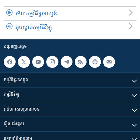
មើល​កម្មវិធី​ទូរទស្សន៍
ចុចស្តាប់កម្មវិធីវិទ្យុ
បណ្តាញ​សង្គម
កម្មវិធី​ទូរទស្សន៍
កម្មវិធី​វិទ្យុ
ព័ត៌មាន​តាមប្រធានបទ​
រៀន​​អង់គ្លេស
ទទួល​ព័ត៌មាន​តាម