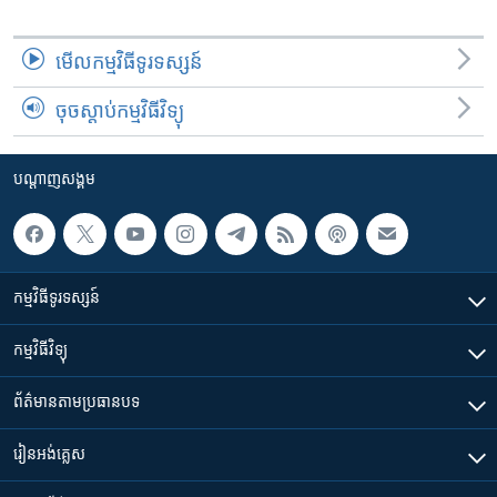
មើល​កម្មវិធី​ទូរទស្សន៍
ចុចស្តាប់កម្មវិធីវិទ្យុ
បណ្តាញ​សង្គម
កម្មវិធី​ទូរទស្សន៍
កម្មវិធី​វិទ្យុ
ព័ត៌មាន​តាមប្រធានបទ​
រៀន​​អង់គ្លេស