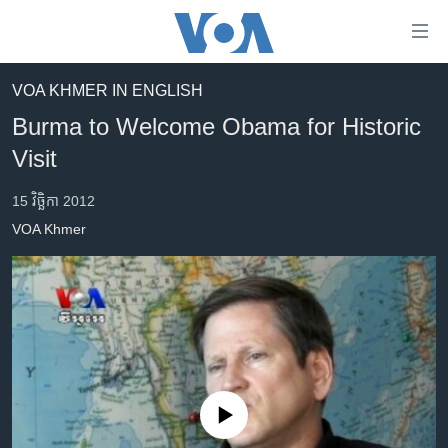
ភ្ជាប់​
ទៅ​
គេហទំព័រ​
VOA KHMER IN ENGLISH
កម្ពុជា
ទាក់ទង
Burma to Welcome Obama for Historic
រំលង​
អន្តរជាតិ
Visit
និង​
អាមេរិក
ចូល​
15 វិច្ឆិកា 2012
ទៅ​​
ចិន
VOA Khmer
ទំព័រ​
ហេឡូវីអូអេ
ព័ត៌មាន​​
តែ​
កម្ពុជាច្នៃប្រតិដ្ឋ
ម្តង
ព្រឹត្តិការណ៍ព័ត៌មាន
រំលង​
និង​
ទូរទស្សន៍ / វីដេអូ​
ចូល​
វិទ្យុ / ផតខាសថ៍
ទៅ​
No media source currently available
ទំព័រ​
កម្មវិធីទាំងអស់