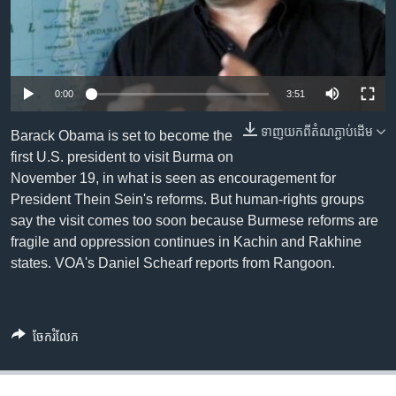
រចនា
សម្ព័ន្ធ​
Khmer English
រំលង​
និង​
បណ្តាញ​សង្គម
ចូល​
0:00
3:51
ទៅ​
កាន់​
ទាញ​យក​ពី​តំណភ្ជាប់​ដើម
Barack Obama is set to become the
ទំព័រ​
first U.S. president to visit Burma on
ភាសា
ស្វែង​
November 19, in what is seen as encouragement for
រក
President Thein Sein's reforms. But human-rights groups
say the visit comes too soon because Burmese reforms are
fragile and oppression continues in Kachin and Rakhine
states. VOA's Daniel Schearf reports from Rangoon.
ចែករំលែក