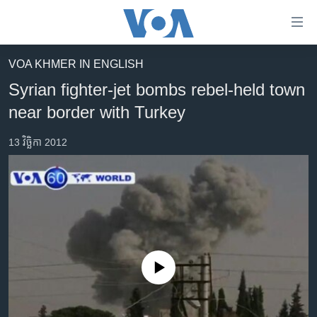
ភ្ជាប់​
ទៅ​
គេហទំព័រ​
VOA KHMER IN ENGLISH
កម្ពុជា
ទាក់ទង
Syrian fighter-jet bombs rebel-held town
រំលង​
អន្តរជាតិ
near border with Turkey
និង​
អាមេរិក
ចូល​
13 វិច្ឆិកា 2012
ទៅ​​
ចិន
ទំព័រ​
ហេឡូវីអូអេ
ព័ត៌មាន​​
តែ​
កម្ពុជាច្នៃប្រតិដ្ឋ
ម្តង
ព្រឹត្តិការណ៍ព័ត៌មាន
រំលង​
និង​
ទូរទស្សន៍ / វីដេអូ​
ចូល​
No media source currently available
វិទ្យុ / ផតខាសថ៍
ទៅ​
ទំព័រ​
កម្មវិធីទាំងអស់