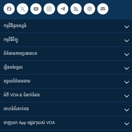
កម្មវិធី​ទូរទស្សន៍
កម្មវិធី​វិទ្យុ
ព័ត៌មាន​តាមប្រធានបទ​
រៀន​​អង់គ្លេស
ទទួល​ព័ត៌មាន​តាម
អំពី​ VOA & ទំនាក់ទំនង
គេហទំព័រ​​ទាក់ទង
ទាញយក​ App ផ្សេងៗ​របស់​ VOA