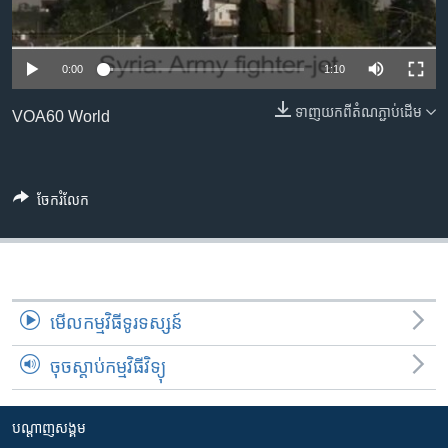
រចនា
សម្ព័ន្ធ​
Khmer English
រំលង​
0:00
1:10
និង​
បណ្តាញ​សង្គម
ចូល​
ទាញ​យក​ពី​តំណភ្ជាប់​ដើម
VOA60 World
ទៅ​
កាន់​
ទំព័រ​
ភាសា
ស្វែង​
ចែករំលែក
រក
មើល​កម្មវិធី​ទូរទស្សន៍
ចុចស្តាប់កម្មវិធីវិទ្យុ
បណ្តាញ​សង្គម