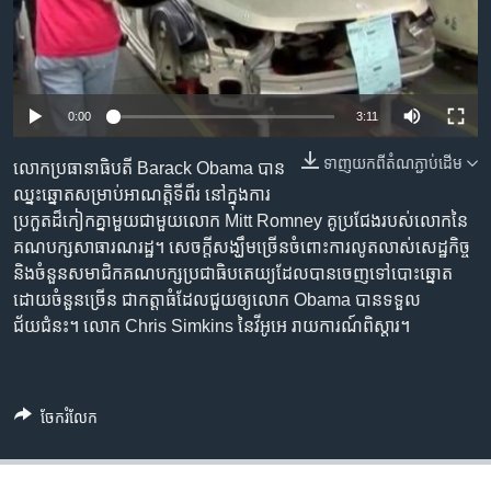
រចនា
សម្ព័ន្ធ​
Khmer English
រំលង​
និង​
បណ្តាញ​សង្គម
ចូល​
0:00
3:11
ទៅ​
កាន់​
ទាញ​យក​ពី​តំណភ្ជាប់​ដើម
លោក​ប្រធានាធិបតី​ Barack​ Obama​ បាន​
ទំព័រ​
ឈ្នះ​ឆ្នោត​សម្រាប់​អាណត្តិ​ទីពីរ​ នៅ​ក្នុង​ការ​
ភាសា
ស្វែង​
ប្រកួត​ដ៏​កៀក​គ្នា​មួយ​ជា​មួយ​លោក​ Mitt​ Romney​ គូ​ប្រជែង​របស់​លោក​នៃ​
រក
គណបក្ស​សាធារណរដ្ឋ។​ សេចក្តី​សង្ឃឹម​ច្រើន​​ចំពោះ​ការ​លូតលាស់​សេដ្ឋកិច្ច​
និង​ចំនួន​សមាជិក​គណបក្ស​ប្រជាធិបតេយ្យ​ដែល​បាន​ចេញ​ទៅ​បោះ​ឆ្នោត​
ដោយ​ចំនួន​ច្រើន​ ជា​កត្តា​ធំ​ដែល​ជួយ​ឲ្យ​លោក​ Obama​ បាន​ទទួល​
ជ័យជំនះ។​ លោក​ Chris​ Simkins​ នៃ​វីអូអេ​ រាយការណ៍​ពិស្តារ។
ចែករំលែក