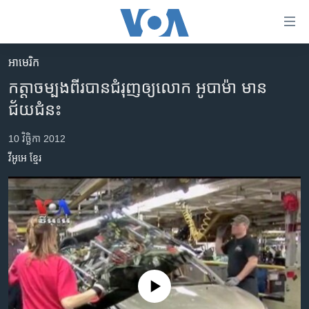
ភ្ជាប់​
ទៅ​
គេហទំព័រ​
អាមេរិក​
កម្ពុជា
ទាក់ទង
កត្តា​ចម្បង​ពីរ​បាន​ជំរុញ​ឲ្យ​លោក​ អូបាម៉ា​ មាន​
រំលង​
អន្តរជាតិ
ជ័យជំនះ
និង​
អាមេរិក
ចូល​
10 វិច្ឆិកា 2012
ទៅ​​
ចិន
វីអូអេ​​ ខ្មែរ​
ទំព័រ​
ហេឡូវីអូអេ
ព័ត៌មាន​​
តែ​
កម្ពុជាច្នៃប្រតិដ្ឋ
ម្តង
ព្រឹត្តិការណ៍ព័ត៌មាន
រំលង​
និង​
ទូរទស្សន៍ / វីដេអូ​
ចូល​
វិទ្យុ / ផតខាសថ៍
ទៅ​
No media source currently available
ទំព័រ​
កម្មវិធីទាំងអស់