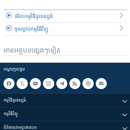
មើល​កម្មវិធី​ទូរទស្សន៍
ចុចស្តាប់កម្មវិធីវិទ្យុ
អានអត្ថបទផ្សេងៗទៀត
បណ្តាញ​សង្គម
កម្មវិធី​ទូរទស្សន៍
កម្មវិធី​វិទ្យុ
ព័ត៌មាន​តាមប្រធានបទ​