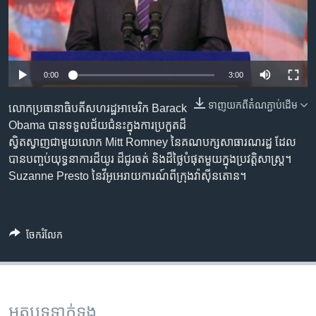
រចនា
សម្ព័ន្ធ​
Khmer English
រំលង​
និង​
បណ្តាញ​សង្គម
ចូល​
0:00
3:00
ទៅ​
កាន់​
ទាញ​យក​ពី​តំណភ្ជាប់​ដើម
លោក​ប្រធានាធិបតី​សហរដ្ឋ​អាមេរិក​ Barack​
ទំព័រ​
Obama បាន​ទទួល​ជ័យជំនះ​ក្នុង​ការ​ប្រកួត​ដ៏​
ភាសា
ស្វែង​
ស្វិត​ស្វាញ​ជា​មួយ​លោក​ Mitt​ Romney​ នៃ​គណបក្ស​សាធារណរដ្ឋ​ ដែល​
រក
បាន​បញ្ចប់​យុទ្ធនាការ​ដ៏​យូរ​ ដ៏​ជូរចត់​ និង​ដ៏​ថ្លៃ​បំផុត​មួយ​ក្នុង​ប្រវត្តិសាស្រ្ត។​
Suzanne​ Presto​ នៃ​វីអូអេ​រាយការណ៍​ពី​ក្រុង​វ៉ាស៊ីនតោន។​
ចែករំលែក
អត្ថបទ​ទាក់ទង