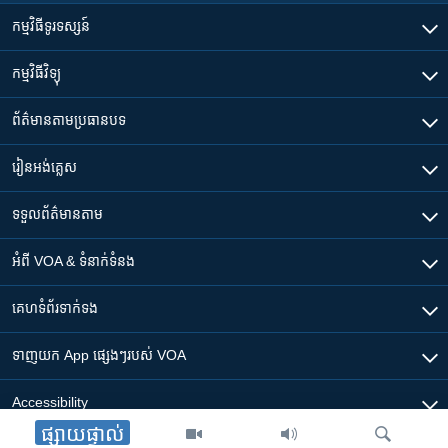
កម្មវិធី​ទូរទស្សន៍
កម្មវិធី​វិទ្យុ
ព័ត៌មាន​តាមប្រធានបទ​
រៀន​​អង់គ្លេស
ទទួល​ព័ត៌មាន​តាម
អំពី​ VOA & ទំនាក់ទំនង
គេហទំព័រ​​ទាក់ទង
ទាញយក​ App ផ្សេងៗ​របស់​ VOA
Accessibility
ផ្សាយផ្ទាល់