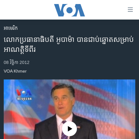
ភ្ជាប់​
ទៅ​
គេហទំព័រ​
អាមេរិក​
កម្ពុជា
ទាក់ទង
លោក​ប្រធានាធិបតី​ អូបាម៉ា​ បាន​ជាប់​ឆ្នោត​សម្រាប់​
រំលង​
អន្តរជាតិ
អាណត្តិ​ទី​ពីរ
និង​
អាមេរិក
ចូល​
08 វិច្ឆិកា 2012
ទៅ​​
ចិន
VOA Khmer
ទំព័រ​
ហេឡូវីអូអេ
ព័ត៌មាន​​
តែ​
កម្ពុជាច្នៃប្រតិដ្ឋ
ម្តង
ព្រឹត្តិការណ៍ព័ត៌មាន
រំលង​
និង​
ទូរទស្សន៍ / វីដេអូ​
ចូល​
វិទ្យុ / ផតខាសថ៍
ទៅ​
No media source currently available
ទំព័រ​
កម្មវិធីទាំងអស់