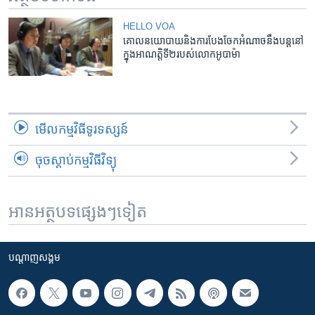
HELLO VOA
គោល​នយោបាយ​និង​ការ​បែងចែក​អំណាច​នឹង​បន្ត​នៅ​
ក្នុង​អាណត្តិ​ទី​២​របស់​លោក​អូបាម៉ា
មើល​កម្មវិធី​ទូរទស្សន៍
ចុចស្តាប់កម្មវិធីវិទ្យុ
អានអត្ថបទផ្សេងៗទៀត
បណ្តាញ​សង្គម