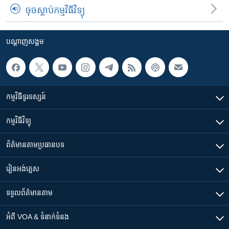
ចុចស្តាប់កម្មវិធីវិទ្យុ
បណ្តាញ​សង្គម
កម្មវិធី​ទូរទស្សន៍
កម្មវិធី​វិទ្យុ
ព័ត៌មាន​តាមប្រធានបទ​
រៀន​​អង់គ្លេស
ទទួល​ព័ត៌មាន​តាម
អំពី​ VOA & ទំនាក់ទំនង