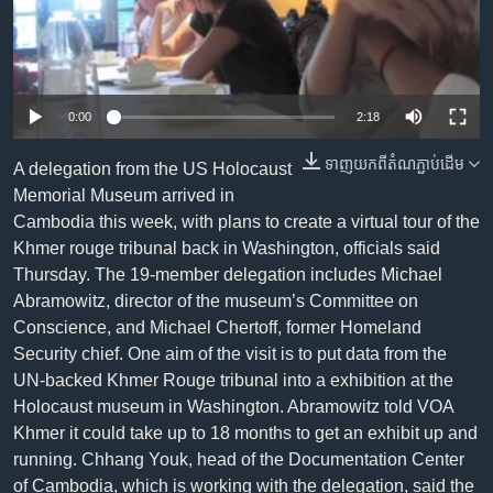
រចនា
សម្ព័ន្ធ​
Khmer English
រំលង​
និង​
បណ្តាញ​សង្គម
ចូល​
0:00
2:18
ទៅ​
កាន់​
ទាញ​យក​ពី​តំណភ្ជាប់​ដើម
A delegation from the US Holocaust
ទំព័រ​
Memorial Museum arrived in
ភាសា
ស្វែង​
Cambodia this week, with plans to create a virtual tour of the
រក
Khmer rouge tribunal back in Washington, officials said
Thursday. The 19-member delegation includes Michael
Abramowitz, director of the museum’s Committee on
Conscience, and Michael Chertoff, former Homeland
Security chief. One aim of the visit is to put data from the
UN-backed Khmer Rouge tribunal into a exhibition at the
Holocaust museum in Washington. Abramowitz told VOA
Khmer it could take up to 18 months to get an exhibit up and
running. Chhang Youk, head of the Documentation Center
of Cambodia, which is working with the delegation, said the