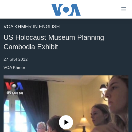
ភ្ជាប់​
ទៅ​
គេហទំព័រ​
VOA KHMER IN ENGLISH
កម្ពុជា
ទាក់ទង
US Holocaust Museum Planning
រំលង​
អន្តរជាតិ
Cambodia Exhibit
និង​
អាមេរិក
ចូល​
27 តុលា 2012
ទៅ​​
ចិន
VOA Khmer
ទំព័រ​
ហេឡូវីអូអេ
ព័ត៌មាន​​
តែ​
កម្ពុជាច្នៃប្រតិដ្ឋ
ម្តង
ព្រឹត្តិការណ៍ព័ត៌មាន
រំលង​
និង​
ទូរទស្សន៍ / វីដេអូ​
ចូល​
វិទ្យុ / ផតខាសថ៍
ទៅ​
No media source currently available
ទំព័រ​
កម្មវិធីទាំងអស់