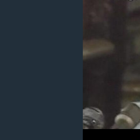
រចនា
សម្ព័ន្ធ​
រំលង​
និង​
ចូល​
ទៅ​
កាន់​
ទំព័រ​
ស្វែង​
រក