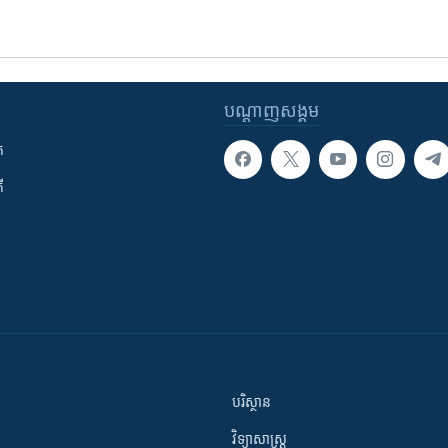
បណ្តាញ​សង្គម
ក
ី
បរិស្ថាន
វិទ្យាសាស្រ្ត