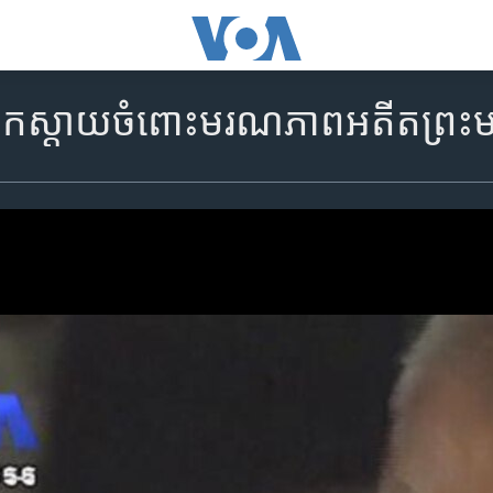
ោកស្តាយ​ចំពោះ​មរណភាព​អតីត​ព្រះ​ម