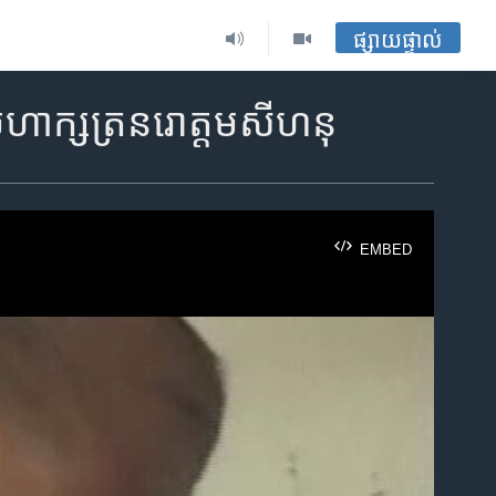
ផ្សាយផ្ទាល់
ហាក្សត្រ​នរោត្តម​សីហនុ
EMBED