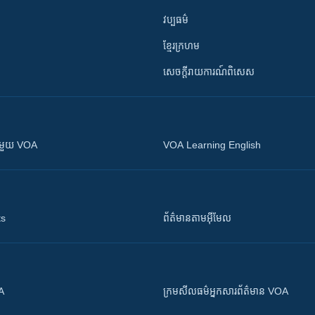
វប្បធម៌
ខ្មែរក្រហម
សេចក្តីរាយការណ៍ពិសេស
ស​​ជាមួយ VOA
VOA Learning English
ts
ព័ត៌មាន​តាម​អ៊ីមែល
OA
ក្រម​​​សីលធម៌​​​អ្នក​​​សារព័ត៌មាន VOA