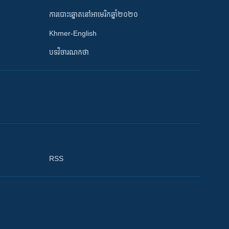
ការបោះឆ្នោតនៅអាមេរិកឆ្នាំ២០២០
Khmer-English
បទវិចារណកថា
RSS