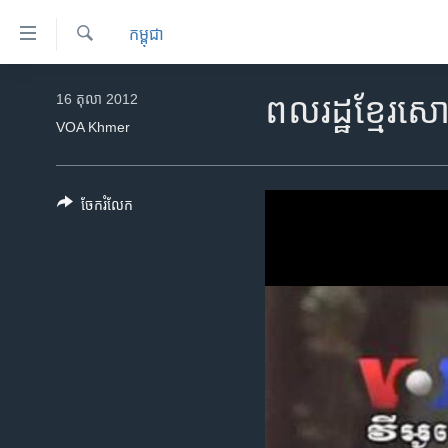
ភ្ជាប់​
កម្ពុជា
ទៅ​
គេហទំព័រ​
ស្វែង​
កម្ពុជា
រក
16 តុលា 2012
ពលរដ្ឋខ្មែរ​ស
ទាក់ទង
អន្តរជាតិ
VOA Khmer
រំលង​
និង​
អាមេរិក
ចូល​
ចិន
ចែករំលែក
ទៅ​​
ទំព័រ​
ហេឡូវីអូអេ
ព័ត៌មាន​​
កម្ពុជាច្នៃប្រតិដ្ឋ
តែ​
ម្តង
ព្រឹត្តិការណ៍ព័ត៌មាន
រំលង​
ទូរទស្សន៍ / វីដេអូ​
និង​
ចូល​
វិទ្យុ / ផតខាសថ៍
ទៅ​
កម្មវិធីទាំងអស់
ទំព័រ​