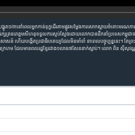
ូវ​បង្ហូត​១/៣​នៅ​ពេល​អ្នក​កាន់ទុក្ខ​ដើរ​តាមផ្លូវ​សម្តែង​ការ​សោកស្តាយ​ចំពោះ​មរណភា
ីរ​ក្សត្រនរោត្តម​សីហនុ​ទទួល​ការ​ស្ញប់ស្ញែង​ដោយ​លោក​បាន​ដឹកនាំ​ប្រទេស​កម្ពុជា​ទ
ាសន៍ ​ហើយ​បង្កើត​ប្រជា​ធិបតេយ្យ​ដែល​មិន​មាំទាំ​ នាពេល​បច្ចុប្បន្ន​នេះ។​​ តែ​ព្រះ​កេរ្ត
រក្រហម ​ដែល​មាន​ពល​រដ្ឋ​ខ្មែរ​ជាង​១លាន​៧​សែន​នាក់​ស្លាប់។​ លោក​ ​ពិន ស៊ីសុវណ្ណ 