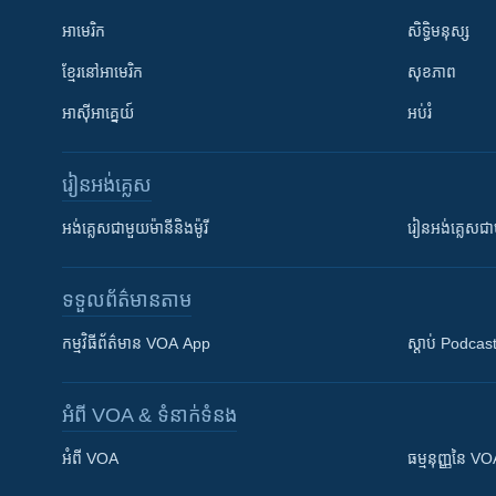
អាមេរិក
សិទ្ធិមនុស្ស
ខ្មែរ​នៅអាមេរិក
សុខភាព
អាស៊ីអាគ្នេយ៍
អប់រំ
រៀន​​អង់គ្លេស
អង់គ្លេស​ជាមួយ​ម៉ានី​និង​ម៉ូរី
រៀន​​​​​​អង់គ្លេ
ទទួល​ព័ត៌មាន​តាម
កម្មវិធី​ព័ត៌មាន VOA App
ស្តាប់ Podcas
អំពី​ VOA & ទំនាក់ទំនង
អំពី​ VOA
ធម្មនុញ្ញ​នៃ V