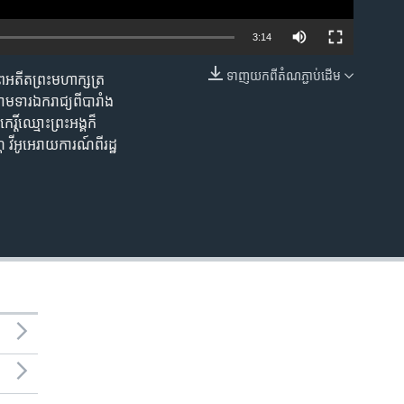
3:14
ទាញ​យក​ពី​តំណភ្ជាប់​ដើម
ព​អតីត​ព្រះ​មហាក្សត្រ​
EMBED
ាមទារ​ឯករាជ្យពី​បារាំង​
ិ៍​ឈ្មោះ​ព្រះអង្គ​ក៏​
​វីអូអេ​រាយការណ៍​ពីរដ្ឋ