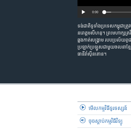
0:00
ទង់ជាតិ​ទូទាំង​ប្រទេស​កម្ពុជា​ត្រ
នរោត្តម​សីហនុ។ ព្រះ​មហាក្សត្រ​វ
ឆ្លងកាត់​សង្គ្រាម​ របប​ប្រល័យ​ពូជ​ស
ប្រឡាក់​ប្រឡូស​ជា​មួយ​ចលនា​ខ្មែ
ធានី​វ៉ាស៊ីនតោន។
មើល​កម្មវិធី​ទូរទស្សន៍
ចុចស្តាប់កម្មវិធីវិទ្យុ