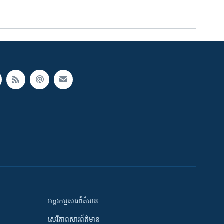
អក្ខរកម្មសារព័ត៌មាន
សេរីភាពសារព័ត៌មាន