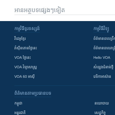
អានអត្ថបទផ្សេងៗទៀត
កម្មវិធី​ទូរទស្សន៍
កម្មវិធី​វិទ្យុ
វីដេអូ​ខ្មែរ
ព័ត៌មាន​ពេល​ព្រឹ
វ៉ាស៊ីនតោន​ថ្ងៃ​នេះ
ព័ត៌មាន​​ពេល​រាត្រ
VOA ថ្ងៃនេះ
Hello VOA
VOA ​វិទ្យាសាស្ត្រ
សំឡេង​ជំនាន់​ថ្មី
VOA 60 អាស៊ី
វេទិកា​អាស៊ាន
ព័ត៌មាន​តាមប្រធានបទ​
កម្ពុជា
នយោបាយ
អន្តរជាតិ
សេដ្ឋកិច្ច