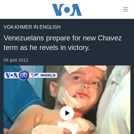
ភ្ជាប់​
ទៅ​
គេហទំព័រ​
VOA KHMER IN ENGLISH
កម្ពុជា
ទាក់ទង
Venezuelans prepare for new Chavez
រំលង​
អន្តរជាតិ
term as he revels in victory.
និង​
អាមេរិក
ចូល​
09 តុលា 2012
ទៅ​​
ចិន
ទំព័រ​
ហេឡូវីអូអេ
ព័ត៌មាន​​
តែ​
កម្ពុជាច្នៃប្រតិដ្ឋ
ម្តង
ព្រឹត្តិការណ៍ព័ត៌មាន
រំលង​
និង​
ទូរទស្សន៍ / វីដេអូ​
ចូល​
No media source currently available
វិទ្យុ / ផតខាសថ៍
ទៅ​
ទំព័រ​
កម្មវិធីទាំងអស់