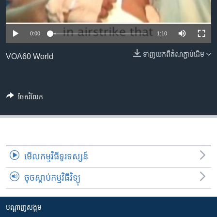
រចនា
សម្ព័ន្ធ​
Khmer English
រំលង​
0:00
1:10
និង​
បណ្តាញ​សង្គម
ចូល​
ទាញ​យក​ពី​តំណភ្ជាប់​ដើម
VOA60 World
ទៅ​
កាន់​
ទំព័រ​
ភាសា
ស្វែង​
ចែករំលែក
រក
មើល​កម្មវិធី​ទូរទស្សន៍
ចុចស្តាប់កម្មវិធីវិទ្យុ
បណ្តាញ​សង្គម