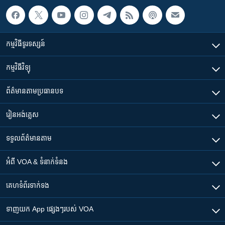
កម្មវិធី​ទូរទស្សន៍
កម្មវិធី​វិទ្យុ
ព័ត៌មាន​តាមប្រធានបទ​
រៀន​​អង់គ្លេស
ទទួល​ព័ត៌មាន​តាម
អំពី​ VOA & ទំនាក់ទំនង
គេហទំព័រ​​ទាក់ទង
ទាញយក​ App ផ្សេងៗ​របស់​ VOA