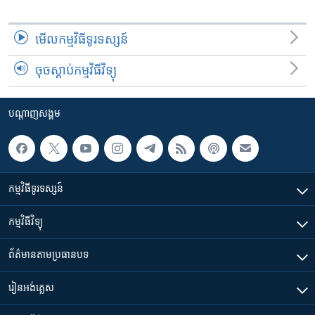
មើល​កម្មវិធី​ទូរទស្សន៍
ចុចស្តាប់កម្មវិធីវិទ្យុ
បណ្តាញ​សង្គម
កម្មវិធី​ទូរទស្សន៍
កម្មវិធី​វិទ្យុ
ព័ត៌មាន​តាមប្រធានបទ​
រៀន​​អង់គ្លេស