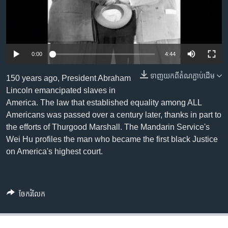
រចនា
សម្ព័ន្ធ​
Khmer English
រំលង​
និង​
បណ្តាញ​សង្គម
ចូល​
0:00
4:44
ទៅ​
កាន់​
ទាញ​យក​ពី​តំណភ្ជាប់​ដើម
150 years ago, President Abraham
ទំព័រ​
Lincoln emancipated slaves in
ភាសា
ស្វែង​
America. The law that established equality among ALL
រក
Americans was passed over a century later, thanks in part to
the efforts of Thurgood Marshall. The Mandarin Service's
Wei Hu profiles the man who became the first black Justice
on America's highest court.
ចែករំលែក