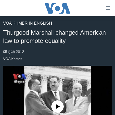
ភ្ជាប់​
ទៅ​
គេហទំព័រ​
VOA KHMER IN ENGLISH
កម្ពុជា
ទាក់ទង
Thurgood Marshall changed American
រំលង​
អន្តរជាតិ
law to promote equality
និង​
អាមេរិក
ចូល​
05 តុលា 2012
ទៅ​​
ចិន
VOA Khmer
ទំព័រ​
ហេឡូវីអូអេ
ព័ត៌មាន​​
តែ​
កម្ពុជាច្នៃប្រតិដ្ឋ
ម្តង
ព្រឹត្តិការណ៍ព័ត៌មាន
រំលង​
និង​
ទូរទស្សន៍ / វីដេអូ​
ចូល​
វិទ្យុ / ផតខាសថ៍
ទៅ​
No media source currently available
ទំព័រ​
កម្មវិធីទាំងអស់