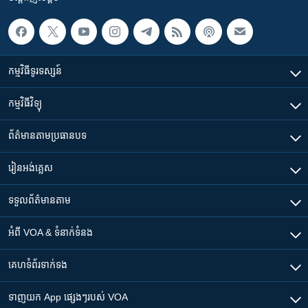
កម្មវិធី​ទូរទស្សន៍
កម្មវិធី​វិទ្យុ
ព័ត៌មាន​តាមប្រធានបទ​
រៀន​​អង់គ្លេស
ទទួល​ព័ត៌មាន​តាម
អំពី​ VOA & ទំនាក់ទំនង
គេហទំព័រ​​ទាក់ទង
ទាញយក​ App ផ្សេងៗ​របស់​ VOA