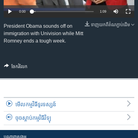
រចនា
សម្ព័ន្ធ​
Khmer English
0:00
1:09
រំលង​
និង​
ទាញ​យក​ពី​តំណភ្ជាប់​ដើម
President Obama sounds off on
បណ្តាញ​សង្គម
ចូល​
immigration with Univision while Mitt
ទៅ​
Romney ends a tough week.
កាន់​
ទំព័រ​
ភាសា
ស្វែង​
ចែករំលែក
រក
មើល​កម្មវិធី​ទូរទស្សន៍
ចុចស្តាប់កម្មវិធីវិទ្យុ
បណ្តាញ​សង្គម