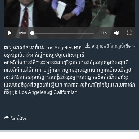
រចនា
សម្ព័ន្ធ​
Khmer English
រំលង​
និង​
បណ្តាញ​សង្គម
ចូល​
0:00
3:05
ទៅ​
កាន់​
ទាញ​យក​ពី​តំណភ្ជាប់​ដើម
ជារៀង​រាល់ខែ​នៅ​តំបន់ Los Angeles​ មាន​
ទំព័រ​
មនុស្ស​រាប់ពាន់​នាក់​ធ្វើការ​ស្បថ​ចូល​ជា​សញ្ជាតិ​
ភាសា
ស្វែង​
អាមេរិកាំង។​ នៅថ្មីៗ​នេះ ​មាន​ពល​រដ្ឋ​ខ្មែររាប់​រយ​នាក់ត្រូវ​បាន​ផ្តល់​សញ្ជាតិ​
រក
អាមេរិកាំង​នៅទី​នេះ។ ​ មន្រ្តី​គណៈ​កម្មការ​ចុះឈ្មោះ​បោះឆ្នោត​មើល​ឃើញ​ថា​
នេះ​ជា​ឱកាស​សម្រាប់​ពួក​គេ​បង្កើន​ចំនួន​អ្នក​បោះឆ្នោត​ដើម​កំណើត​ជាខ្មែរ​
ដែល​មាន​ចំនួន​តិចតួច​នៅឡើយ។​ នាង​ជាង សុភីណារ័ត្ន​នៃវីអូអេ រាយ​ការណ៍​
ពីទីក្រុង ​Los Angeles​ រដ្ឋ ​California។
ចែករំលែក