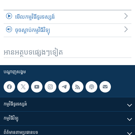
មើល​កម្មវិធី​ទូរទស្សន៍
ចុចស្តាប់កម្មវិធីវិទ្យុ
អានអត្ថបទផ្សេងៗទៀត
បណ្តាញ​សង្គម
កម្មវិធី​ទូរទស្សន៍
កម្មវិធី​វិទ្យុ
ព័ត៌មាន​តាមប្រធានបទ​