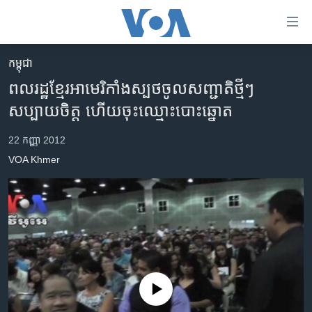
ភ្ជាប់​
ទៅ​
គេហទំព័រ​
កម្ពុជា
កម្ពុជា
ទាក់ទង
ពលរដ្ឋ​ខ្មែរអាមេរិកាំង​ស្បថ​ចូល​សញ្ជាតិ​ថ្មីៗ​
រំលង​
អន្តរជាតិ
សប្បាយ​ចិត្ត ​ហើយ​ចុះ​ឈ្មោះ​បោះឆ្នោត
និង​
អាមេរិក
ចូល​
22 កញ្ញា 2012
ទៅ​​
ចិន
VOA Khmer
ទំព័រ​
ហេឡូវីអូអេ
ព័ត៌មាន​​
តែ​
កម្ពុជាច្នៃប្រតិដ្ឋ
ម្តង
ព្រឹត្តិការណ៍ព័ត៌មាន
រំលង​
និង​
ទូរទស្សន៍ / វីដេអូ​
ចូល​
វិទ្យុ / ផតខាសថ៍
ទៅ​
No media source currently available
ទំព័រ​
កម្មវិធីទាំងអស់