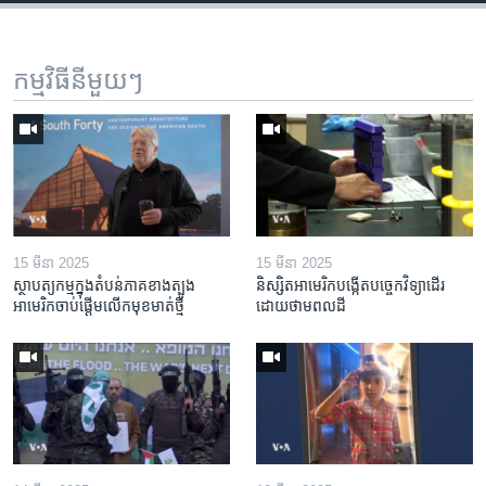
កម្មវិធី​នីមួយៗ
15 មីនា 2025
15 មីនា 2025
ស្ថាបត្យកម្ម​ក្នុង​តំបន់​ភាគ​ខាង​ត្បូង​
និស្សិត​អាមេរិក​បង្កើត​បច្ចេកវិទ្យា​ដើរ​
អាមេរិក​ចាប់ផ្តើម​លើក​មុខមាត់​ថ្មី
ដោយ​ថាមពល​ដី