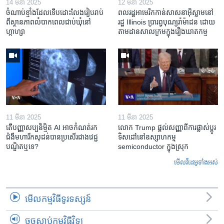
14 មីនា 2025
12 មីនា 2025
ចំណាប់ខ្មាំង​ដែល​ទើប​ដោះលែង​រៀបរាប់​
ពលរដ្ឋអាមេរិក​កាន់សាសនា​អ៊ិស្លាម​នៅ
ពី​ស្ថានភាព​​លំបាក​ពេល​ជាប់​ឃុំ​នៅ​
រដ្ឋ Illinois ​ប្រារព្វបុណ្យរ៉ាម៉ាដន ​ដោយ​
ហ្កាហ្សា
តាម​ដាន​​សាលក្រមក្នុងរឿងឃាតកម្ម
11 មីនា 2025
11 មីនា 2025
តើ​បញ្ញាសប្បនិម្មិត​ AI អាច​កំណត់​រក​
លោក Trump ផ្តល់សញ្ញាពីការផ្លាស់ប្តូរ
ជំងឺមហារីក​សុដន់​បាន​ប្រសើរ​ជាង​វេជ្ជ
ទិសដៅនៅឧស្សាហកម្ម
បណ្ឌិត​ឬ​ទេ?
semiconductor ក្នុងស្រុក
មើល​វីដេអូ​ទាំង​អស់
មើល​កម្មវិធី​ទូរទស្សន៍
ចុចស្តាប់កម្មវិធីវិទ្យុ