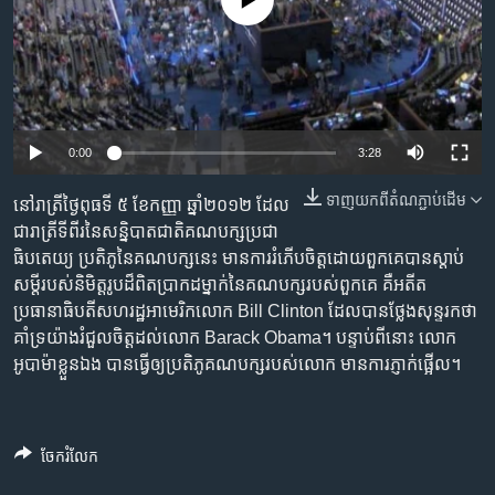
No media source currently available
រចនា
សម្ព័ន្ធ​
Khmer English
រំលង​
និង​
បណ្តាញ​សង្គម
ចូល​
ទៅ​
0:00
3:28
កាន់​
ទំព័រ​
ទាញ​យក​ពី​តំណភ្ជាប់​ដើម
ភាសា
នៅ​រាត្រី​ថ្ងៃ​ពុធ​ទី ៥ ខែកញ្ញា ឆ្នាំ២០១២ ដែល​
ស្វែង​
ជា​រាត្រី​ទីពីរ​នៃ​សន្និបាតជាតិ​គណបក្ស​ប្រជា
រក
ធិបតេយ្យ​ ប្រតិភូ​នៃ​គណបក្ស​នេះ មាន​ការរំភើប​ចិត្ត​ដោយ​ពួកគេ​បាន​ស្តាប់​
សម្តី​របស់​និមិត្ត​រូប​ដ៏​ពិត​ប្រាកដ​ម្នាក់​​នៃ​គណបក្ស​របស់​ពួកគេ គឺ​អតីត​
ប្រធានាធិបតី​សហរដ្ឋ​អាមេរិក​លោក​ Bill Clinton ដែល​បាន​ថ្លែង​សុន្ទរកថា​
គាំទ្រ​យ៉ាង​រំជួល​ចិត្ត​ដល់​លោក​ Barack Obama។ បន្ទាប់​ពី​នោះ លោក​
អូបាម៉ា​ខ្លួន​ឯង​ បាន​ធ្វើ​ឲ្យ​ប្រតិភូ​គណបក្ស​របស់​លោក មាន​ការភ្ញាក់ផ្អើល។
ចែករំលែក