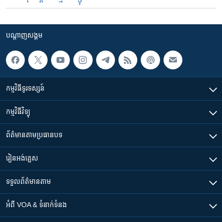
បណ្តាញ​សង្គម
កម្មវិធី​ទូរទស្សន៍
កម្មវិធី​វិទ្យុ
ព័ត៌មាន​តាមប្រធានបទ​
រៀន​​អង់គ្លេស
ទទួល​ព័ត៌មាន​តាម
អំពី​ VOA & ទំនាក់ទំនង