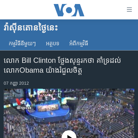
ភ្ជាប់​
ទៅ​
គេហទំព័រ​
វ៉ាស៊ីនតោន​ថ្ងៃ​នេះ
កម្ពុជា
ទាក់ទង
រំលង​
កម្មវិធី​នីមួយៗ
អត្ថបទ​
អំពី​កម្មវិធី​
អន្តរជាតិ
និង​
អាមេរិក
ចូល​
លោក Bill Clinton ថ្លែង​សុន្ទរកថា គាំទ្រ​ដល់​
ទៅ​​
ចិន
លោក​Obama យ៉ាង​រំជួល​ចិត្ត
ទំព័រ​
ហេឡូវីអូអេ
ព័ត៌មាន​​
07 កញ្ញា 2012
តែ​
កម្ពុជាច្នៃប្រតិដ្ឋ
ម្តង
ព្រឹត្តិការណ៍ព័ត៌មាន
រំលង​
និង​
ទូរទស្សន៍ / វីដេអូ​
ចូល​
វិទ្យុ / ផតខាសថ៍
ទៅ​
ទំព័រ​
កម្មវិធីទាំងអស់