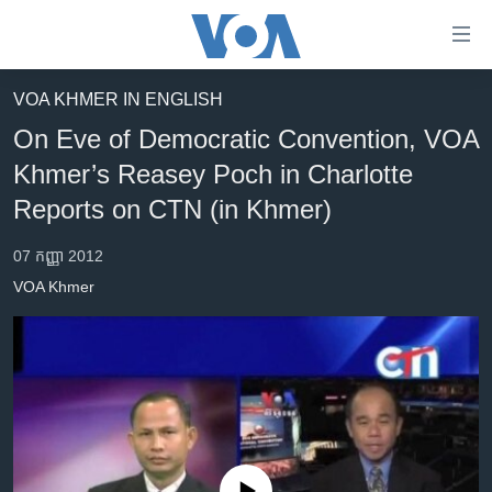
ភ្ជាប់​
ទៅ​
គេហទំព័រ​
VOA KHMER IN ENGLISH
កម្ពុជា
ទាក់ទង
On Eve of Democratic Convention, VOA
រំលង​
អន្តរជាតិ
Khmer’s Reasey Poch in Charlotte
និង​
អាមេរិក
Reports on CTN (in Khmer)
ចូល​
ទៅ​​
ចិន
07 កញ្ញា 2012
ទំព័រ​
ហេឡូវីអូអេ
ព័ត៌មាន​​
VOA Khmer
តែ​
កម្ពុជាច្នៃប្រតិដ្ឋ
ម្តង
ព្រឹត្តិការណ៍ព័ត៌មាន
រំលង​
និង​
ទូរទស្សន៍ / វីដេអូ​
ចូល​
វិទ្យុ / ផតខាសថ៍
ទៅ​
ទំព័រ​
កម្មវិធីទាំងអស់