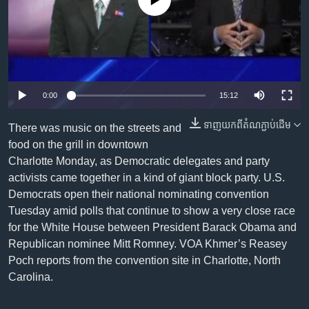
No media source currently available
រចនា
សម្ព័ន្ធ​
Khmer English
រំលង​
និង​
បណ្តាញ​សង្គម
ចូល​
ទៅ​
0:00
15:12
កាន់​
ទំព័រ​
ទាញ​យក​ពី​តំណភ្ជាប់​ដើម
ភាសា
There was music on the streets and
ស្វែង​
food on the grill in downtown
រក
Charlotte Monday, as Democratic delegates and party
activists came together in a kind of giant block party. U.S.
Democrats open their national nominating convention
Tuesday amid polls that continue to show a very close race
for the White House between President Barack Obama and
Republican nominee Mitt Romney. VOA Khmer’s Reasey
Poch reports from the convention site in Charlotte, North
Carolina.