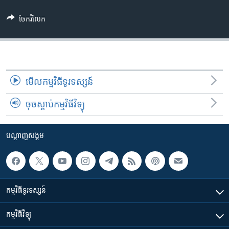
ចែករំលែក
មើល​កម្មវិធី​ទូរទស្សន៍
ចុចស្តាប់កម្មវិធីវិទ្យុ
បណ្តាញ​សង្គម
កម្មវិធី​ទូរទស្សន៍
កម្មវិធី​វិទ្យុ