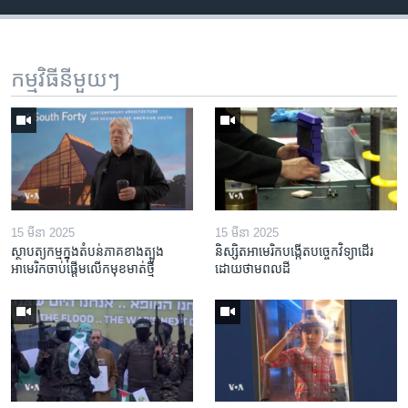
កម្មវិធី​នីមួយៗ
15 មីនា 2025
15 មីនា 2025
ស្ថាបត្យកម្ម​ក្នុង​តំបន់​ភាគ​ខាង​ត្បូង​
និស្សិត​អាមេរិក​បង្កើត​បច្ចេកវិទ្យា​ដើរ​
អាមេរិក​ចាប់ផ្តើម​លើក​មុខមាត់​ថ្មី
ដោយ​ថាមពល​ដី