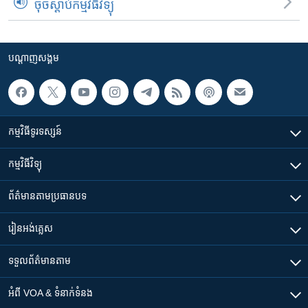
ចុចស្តាប់កម្មវិធីវិទ្យុ
បណ្តាញ​សង្គម
កម្មវិធី​ទូរទស្សន៍
កម្មវិធី​វិទ្យុ
ព័ត៌មាន​តាមប្រធានបទ​
រៀន​​អង់គ្លេស
ទទួល​ព័ត៌មាន​តាម
អំពី​ VOA & ទំនាក់ទំនង