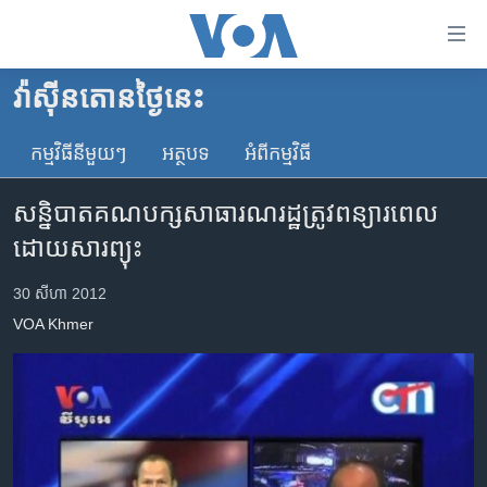
ភ្ជាប់​
ទៅ​
គេហទំព័រ​
វ៉ាស៊ីនតោន​ថ្ងៃ​នេះ
កម្ពុជា
ទាក់ទង
រំលង​
កម្មវិធី​នីមួយៗ
អត្ថបទ​
អំពី​កម្មវិធី​
អន្តរជាតិ
និង​
អាមេរិក
ចូល​
សន្និបាត​គណបក្ស​សាធារណរដ្ឋ​ត្រូវ​ពន្យារ​ពេល​
ទៅ​​
ចិន
ដោយ​សារព្យុះ
ទំព័រ​
ហេឡូវីអូអេ
ព័ត៌មាន​​
30 សីហា 2012
តែ​
កម្ពុជាច្នៃប្រតិដ្ឋ
VOA Khmer
ម្តង
ព្រឹត្តិការណ៍ព័ត៌មាន
រំលង​
និង​
ទូរទស្សន៍ / វីដេអូ​
ចូល​
វិទ្យុ / ផតខាសថ៍
ទៅ​
ទំព័រ​
កម្មវិធីទាំងអស់