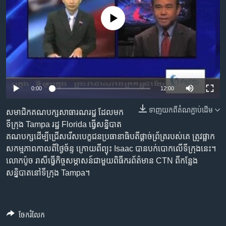
រចនា
សម្ព័ន្ធ​
Khmer English
No media source currently available
រំលង​
និង​
បណ្តាញ​សង្គម
ចូល​
ទៅ​
កាន់​
ទំព័រ​
0:00
12:00
ភាសា
ស្វែង​
រក
ទាញ​យក​ពី​តំណភ្ជាប់​ដើម
សមាជិក​គណបក្ស​សាធារណរដ្ឋ ​ដែល​មក​
ទីក្រុង​ Tampa ​រដ្ឋ​ Florida ធ្វើ​សន្និបាត​
គណបក្ស​ដើម្បី​ជ្រើសរើស​បេក្ខជន​ប្រធានាធិបតី​ផ្តាច់ព្រ័ត្រ​របស់​គេ​ ត្រូវ​ផ្អាក​
សកម្មភាព​កាលពី​ថ្ងៃច័ន្ទ ​ក្រោយ​ពីព្យុះ​ Isaac ​បាន​បក់បោក​លើ​ទីក្រុង​នេះ។ ​
លោកប៉ូច រាសី​ធ្វើកិច្ច​សម្ភាសន៍​ជាមួយ​ពិធីករ​ព័ត៌មាន ​CTN ​ពី​កន្លែង​
សន្និបាត​នៅ​ទីក្រុង​ Tampa។
ចែករំលែក