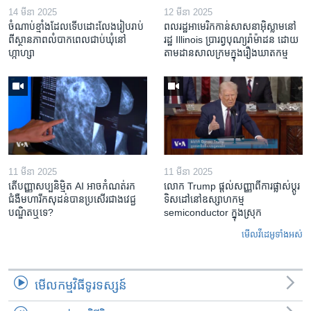
14 មីនា 2025
12 មីនា 2025
ចំណាប់ខ្មាំង​ដែល​ទើប​ដោះលែង​រៀបរាប់​
ពលរដ្ឋអាមេរិក​កាន់សាសនា​អ៊ិស្លាម​នៅ
ពី​ស្ថានភាព​​លំបាក​ពេល​ជាប់​ឃុំ​នៅ​
រដ្ឋ Illinois ​ប្រារព្វបុណ្យរ៉ាម៉ាដន ​ដោយ​
ហ្កាហ្សា
តាម​ដាន​​សាលក្រមក្នុងរឿងឃាតកម្ម
11 មីនា 2025
11 មីនា 2025
តើ​បញ្ញាសប្បនិម្មិត​ AI អាច​កំណត់​រក​
លោក Trump ផ្តល់សញ្ញាពីការផ្លាស់ប្តូរ
ជំងឺមហារីក​សុដន់​បាន​ប្រសើរ​ជាង​វេជ្ជ
ទិសដៅនៅឧស្សាហកម្ម
បណ្ឌិត​ឬ​ទេ?
semiconductor ក្នុងស្រុក
មើល​វីដេអូ​ទាំង​អស់
មើល​កម្មវិធី​ទូរទស្សន៍