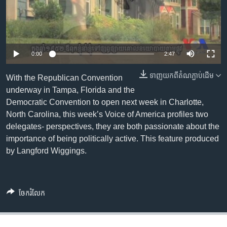
រចនា
សម្ព័ន្ធ​
Khmer English
រំលង​
និង​
បណ្តាញ​សង្គម
ចូល​
0:00
2:47
ទៅ​
កាន់​
ទាញ​យក​ពី​តំណភ្ជាប់​ដើម
With the Republican Convention
ទំព័រ​
underway in Tampa, Florida and the
ភាសា
ស្វែង​
Democratic Convention to open next week in Charlotte,
រក
North Carolina, this week’s Voice of America profiles two
delegates- perspectives, they are both passionate about the
importance of being politically active. This feature produced
by Langford Wiggings.
ចែករំលែក