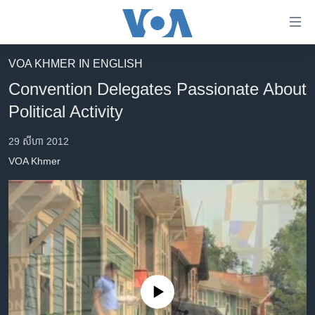
ភ្ជាប់​
ទៅ​
គេហទំព័រ​
VOA KHMER IN ENGLISH
កម្ពុជា
ទាក់ទង
Convention Delegates Passionate About
រំលង​
អន្តរជាតិ
Political Activity
និង​
អាមេរិក
ចូល​
29 សីហា 2012
ទៅ​​
ចិន
VOA Khmer
ទំព័រ​
ហេឡូវីអូអេ
ព័ត៌មាន​​
តែ​
កម្ពុជាច្នៃប្រតិដ្ឋ
ម្តង
ព្រឹត្តិការណ៍ព័ត៌មាន
រំលង​
និង​
ទូរទស្សន៍ / វីដេអូ​
ចូល​
វិទ្យុ / ផតខាសថ៍
ទៅ​
No media source currently available
ទំព័រ​
កម្មវិធីទាំងអស់