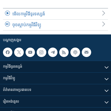
មើល​កម្មវិធី​ទូរទស្សន៍
ចុចស្តាប់កម្មវិធីវិទ្យុ
បណ្តាញ​សង្គម
កម្មវិធី​ទូរទស្សន៍
កម្មវិធី​វិទ្យុ
ព័ត៌មាន​តាមប្រធានបទ​
រៀន​​អង់គ្លេស