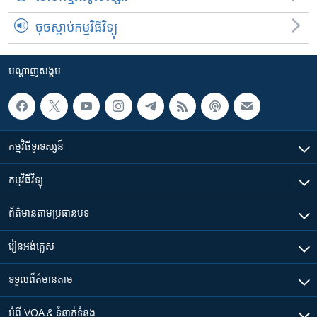
ចុចស្តាប់កម្មវិធីវិទ្យុ
បណ្តាញ​សង្គម
កម្មវិធី​ទូរទស្សន៍
កម្មវិធី​វិទ្យុ
ព័ត៌មាន​តាមប្រធានបទ​
រៀន​​អង់គ្លេស
ទទួល​ព័ត៌មាន​តាម
អំពី​ VOA & ទំនាក់ទំនង