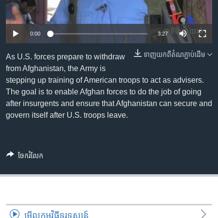
រចនា
សម្ព័ន្ធ​
Khmer English
រំលង​
0:00
3:27
និង​
បណ្តាញ​សង្គម
ចូល​
ទាញ​យក​ពី​តំណភ្ជាប់​ដើម
As U.S. forces prepare to withdraw
ទៅ​
from Afghanistan, the Army is
កាន់​
stepping up training of American troops to act as advisers.
ទំព័រ​
ភាសា
The goal is to enable Afghan forces to do the job of going
ស្វែង​
after insurgents and ensure that Afghanistan can secure and
រក
govern itself after U.S. troops leave.
ចែករំលែក
មើល​កម្មវិធី​ទូរទស្សន៍