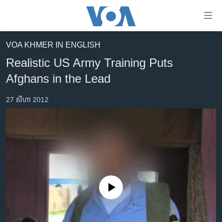
ភ្ជាប់​
ទៅ​
គេហទំព័រ​
VOA KHMER IN ENGLISH
កម្ពុជា
ទាក់ទង
Realistic US Army Training Puts
រំលង​
អន្តរជាតិ
Afghans in the Lead
និង​
អាមេរិក
ចូល​
27 សីហា 2012
ទៅ​​
ចិន
ទំព័រ​
ហេឡូវីអូអេ
ព័ត៌មាន​​
តែ​
កម្ពុជាច្នៃប្រតិដ្ឋ
ម្តង
ព្រឹត្តិការណ៍ព័ត៌មាន
រំលង​
និង​
ទូរទស្សន៍ / វីដេអូ​
ចូល​
No media source currently available
វិទ្យុ / ផតខាសថ៍
ទៅ​
ទំព័រ​
កម្មវិធីទាំងអស់