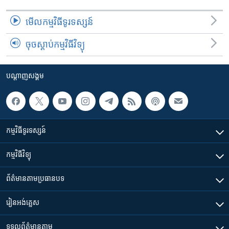
មើល​កម្មវិធី​ទូរទស្សន៍
ចុចស្តាប់កម្មវិធីវិទ្យុ
បណ្តាញ​សង្គម
កម្មវិធី​ទូរទស្សន៍
កម្មវិធី​វិទ្យុ
ព័ត៌មាន​តាមប្រធានបទ​
រៀន​​អង់គ្លេស
ទទួល​ព័ត៌មាន​តាម