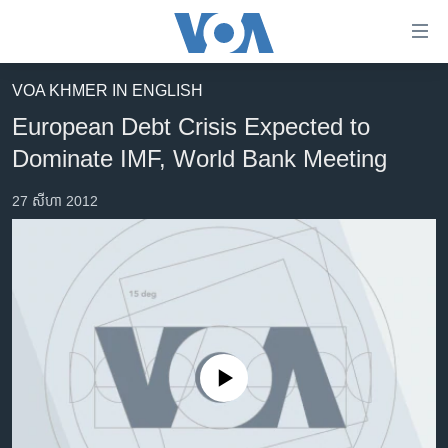
ភ្ជាប់​
ទៅ​
គេហទំព័រ​
VOA KHMER IN ENGLISH
កម្ពុជា
ទាក់ទង
European Debt Crisis Expected to
រំលង​
អន្តរជាតិ
Dominate IMF, World Bank Meeting
និង​
អាមេរិក
ចូល​
27 សីហា 2012
ទៅ​​
ចិន
ទំព័រ​
ហេឡូវីអូអេ
ព័ត៌មាន​​
តែ​
កម្ពុជាច្នៃប្រតិដ្ឋ
ម្តង
ព្រឹត្តិការណ៍ព័ត៌មាន
រំលង​
និង​
ទូរទស្សន៍ / វីដេអូ​
ចូល​
No media source currently available
វិទ្យុ / ផតខាសថ៍
ទៅ​
ទំព័រ​
កម្មវិធីទាំងអស់