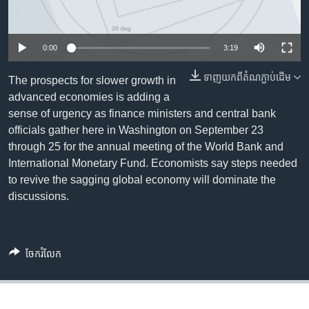
រចនា
សម្ព័ន្ធ​
Khmer English
រំលង​
0:00
3:19
និង​
បណ្តាញ​សង្គម
ចូល​
ទាញ​យក​ពី​តំណភ្ជាប់​ដើម
The prospects for slower growth in
ទៅ​
advanced economies is adding a
កាន់​
sense of urgency as finance ministers and central bank
ទំព័រ​
ភាសា
officials gather here in Washington on September 23
ស្វែង​
through 25 for the annual meeting of the World Bank and
រក
International Monetary Fund. Economists say steps needed
to revive the sagging global economy will dominate the
discussions.
ចែករំលែក