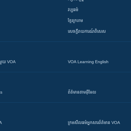
វប្បធម៌
ខ្មែរក្រហម
សេចក្តីរាយការណ៍ពិសេស
ស​​ជាមួយ VOA
VOA Learning English
ts
ព័ត៌មាន​តាម​អ៊ីមែល
OA
ក្រម​​​សីលធម៌​​​អ្នក​​​សារព័ត៌មាន VOA