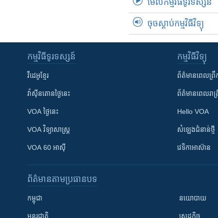
មើល​កម្មវិធី​ទូរទស្សន៍
ចុចស្តាប់កម្មវិធីវិទ្យុ
កម្មវិធី​ទូរទស្សន៍
កម្មវិធី​វិទ្យុ
វីដេអូ​ខ្មែរ
ព័ត៌មាន​ពេល​ព្រឹ
វ៉ាស៊ីនតោន​ថ្ងៃ​នេះ
ព័ត៌មាន​​ពេល​រាត្រ
VOA ថ្ងៃនេះ
Hello VOA
VOA ​វិទ្យាសាស្ត្រ
សំឡេង​ជំនាន់​ថ្មី
VOA 60 អាស៊ី
វេទិកា​អាស៊ាន
ព័ត៌មាន​តាមប្រធានបទ​
កម្ពុជា
នយោបាយ
អន្តរជាតិ
សេដ្ឋកិច្ច