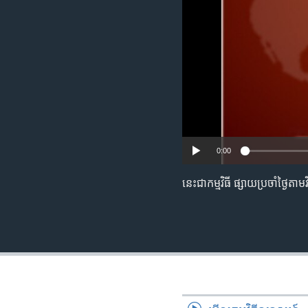
រចនា
សម្ព័ន្ធ​
រំលង​
និង​
ចូល​
ទៅ​
កាន់​
ទំព័រ​
ស្វែង​
រក
0:00
នេះ​ជា​កម្មវិធី ​ផ្សាយ​​ប្រចាំ​ថ្ងៃ​តា