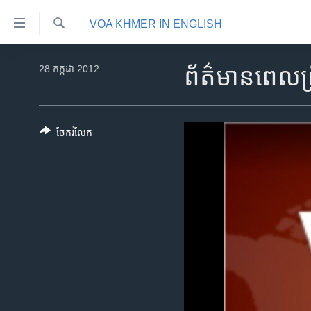
ភ្ជាប់​
VOA KHMER IN ENGLISH
ទៅ​
គេហទំព័រ​
ស្វែង​
កម្ពុជា
រក
28 កក្កដា 2012
ព័ត៌មាន​ពេល
ទាក់ទង
អន្តរជាតិ
រំលង​
និង​
អាមេរិក
ចូល​
ចែករំលែក
ចិន
ទៅ​​
ទំព័រ​
ហេឡូវីអូអេ
ព័ត៌មាន​​
កម្ពុជាច្នៃប្រតិដ្ឋ
តែ​
ម្តង
ព្រឹត្តិការណ៍ព័ត៌មាន
រំលង​
ទូរទស្សន៍ / វីដេអូ​
និង​
ចូល​
វិទ្យុ / ផតខាសថ៍
ទៅ​
កម្មវិធីទាំងអស់
ទំព័រ​