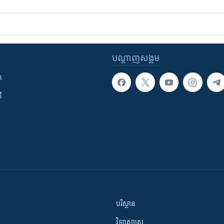
បណ្តាញ​សង្គម
ក
ី
បរិស្ថាន
វិទ្យាសាស្រ្ត