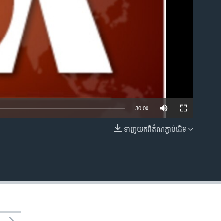
30:00
ទាញ​យក​ពី​តំណភ្ជាប់​ដើម
EMBED