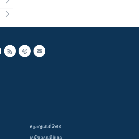
អក្ខរកម្មសារព័ត៌មាន
សេរីភាពសារព័ត៌មាន