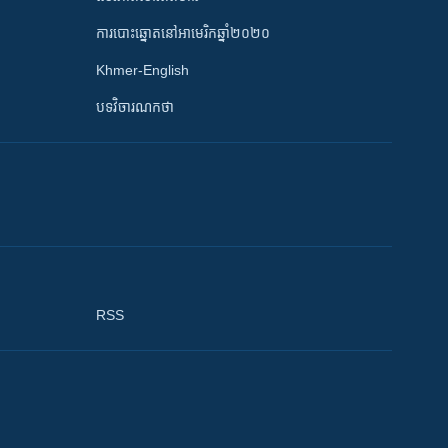
ការបោះឆ្នោតនៅអាមេរិកឆ្នាំ២០២០
Khmer-English
បទវិចារណកថា
RSS