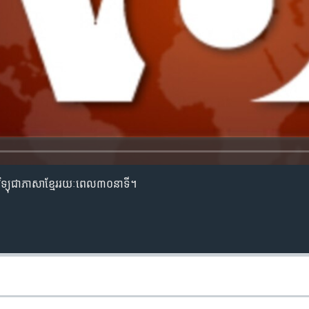
ម​វិទ្យុ​ជា​ភាសា​ខ្មែរ​​​រយៈ​ពេល​​៣០​នាទី។