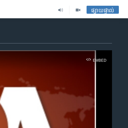
ផ្សាយផ្ទាល់
EMBED
ble