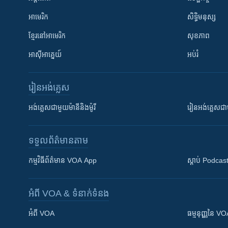
អាមេរិក
សិទ្ធិមនុស្ស
ខ្មែរ​នៅអាមេរិក
សុខភាព
អាស៊ីអាគ្នេយ៍
អប់រំ
រៀន​​អង់គ្លេស
អង់គ្លេស​ជាមួយ​ម៉ានី​និង​ម៉ូរី
រៀន​​​​​​អង់គ្លេ
ទទួល​ព័ត៌មាន​តាម
កម្មវិធី​ព័ត៌មាន VOA App
ស្តាប់ Podcas
អំពី​ VOA & ទំនាក់ទំនង
អំពី​ VOA
ធម្មនុញ្ញ​នៃ V