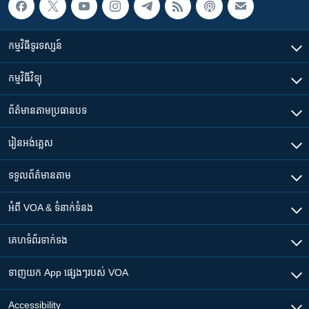
កម្មវិធី​ទូរទស្សន៍
កម្មវិធី​វិទ្យុ
ព័ត៌មាន​តាមប្រធានបទ​
រៀន​​អង់គ្លេស
ទទួល​ព័ត៌មាន​តាម
អំពី​ VOA & ទំនាក់ទំនង
គេហទំព័រ​​ទាក់ទង
ទាញយក​ App ផ្សេងៗ​របស់​ VOA
Accessibility