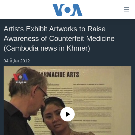
ភ្ជាប់​
ទៅ​
គេហទំព័រ​
Artists Exhibit Artworks to Raise
កម្ពុជា
ទាក់ទង
Awareness of Counterfeit Medicine
រំលង​
អន្តរជាតិ
(Cambodia news in Khmer)
និង​
អាមេរិក
ចូល​
04 មិថុនា 2012
ទៅ​​
ចិន
ទំព័រ​
ហេឡូវីអូអេ
ព័ត៌មាន​​
តែ​
កម្ពុជាច្នៃប្រតិដ្ឋ
ម្តង
ព្រឹត្តិការណ៍ព័ត៌មាន
រំលង​
និង​
ទូរទស្សន៍ / វីដេអូ​
ចូល​
No media source currently available
វិទ្យុ / ផតខាសថ៍
ទៅ​
ទំព័រ​
កម្មវិធីទាំងអស់