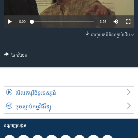
រចនា
សម្ព័ន្ធ​
Khmer English
រំលង​
0:00
3:26
និង​
បណ្តាញ​សង្គម
ចូល​
ទាញ​យក​ពី​តំណភ្ជាប់​ដើម
ទៅ​
កាន់​
ទំព័រ​
ចែករំលែក
ភាសា
ស្វែង​
រក
មើល​កម្មវិធី​ទូរទស្សន៍
ចុចស្តាប់កម្មវិធីវិទ្យុ
បណ្តាញ​សង្គម