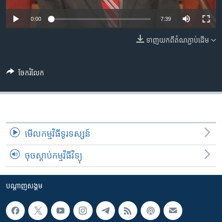
រចនា
សម្ព័ន្ធ​
Khmer English
0:00
7:39
រំលង​
និង​
ទាញ​យក​ពី​តំណភ្ជាប់​ដើម
បណ្តាញ​សង្គម
ចូល​
ទៅ​
កាន់​
ចែករំលែក
ទំព័រ​
ភាសា
ស្វែង​
រក
មើល​កម្មវិធី​ទូរទស្សន៍
ចុចស្តាប់កម្មវិធីវិទ្យុ
បណ្តាញ​សង្គម