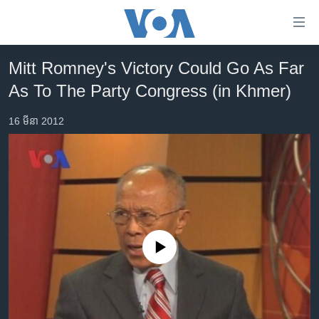
ភ្ជាប់​
ទៅ​
គេហទំព័រ​
Mitt Romney's Victory Could Go As Far
កម្ពុជា
ទាក់ទង
As To The Party Congress (in Khmer)
រំលង​
អន្តរជាតិ
និង​
16 មីនា 2012
អាមេរិក
ចូល​
ទៅ​​
ចិន
ទំព័រ​
ហេឡូវីអូអេ
ព័ត៌មាន​​
តែ​
កម្ពុជាច្នៃប្រតិដ្ឋ
ម្តង
ព្រឹត្តិការណ៍ព័ត៌មាន
រំលង​
No media source currently available
និង​
ទូរទស្សន៍ / វីដេអូ​
ចូល​
វិទ្យុ / ផតខាសថ៍
ទៅ​
ទំព័រ​
កម្មវិធីទាំងអស់