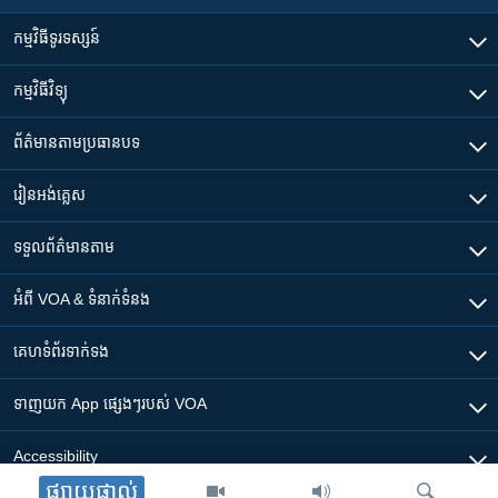
កម្មវិធី​ទូរទស្សន៍
កម្មវិធី​វិទ្យុ
ព័ត៌មាន​តាមប្រធានបទ​
រៀន​​អង់គ្លេស
ទទួល​ព័ត៌មាន​តាម
អំពី​ VOA & ទំនាក់ទំនង
គេហទំព័រ​​ទាក់ទង
ទាញយក​ App ផ្សេងៗ​របស់​ VOA
Accessibility
ផ្សាយផ្ទាល់