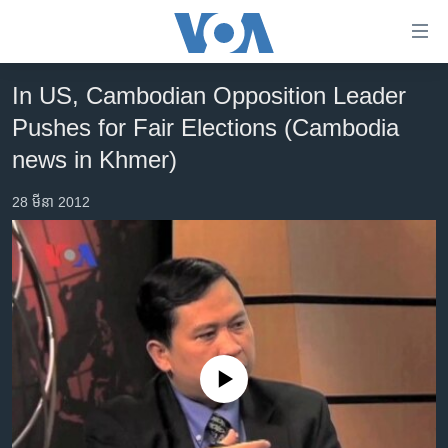
ភ្ជាប់​
ទៅ​
គេហទំព័រ​
In US, Cambodian Opposition Leader
កម្ពុជា
ទាក់ទង
Pushes for Fair Elections (Cambodia
រំលង​
អន្តរជាតិ
news in Khmer)
និង​
អាមេរិក
ចូល​
28 មីនា 2012
ទៅ​​
ចិន
ទំព័រ​
ហេឡូវីអូអេ
ព័ត៌មាន​​
តែ​
កម្ពុជាច្នៃប្រតិដ្ឋ
ម្តង
ព្រឹត្តិការណ៍ព័ត៌មាន
រំលង​
និង​
ទូរទស្សន៍ / វីដេអូ​
ចូល​
No media source currently available
វិទ្យុ / ផតខាសថ៍
ទៅ​
ទំព័រ​
កម្មវិធីទាំងអស់