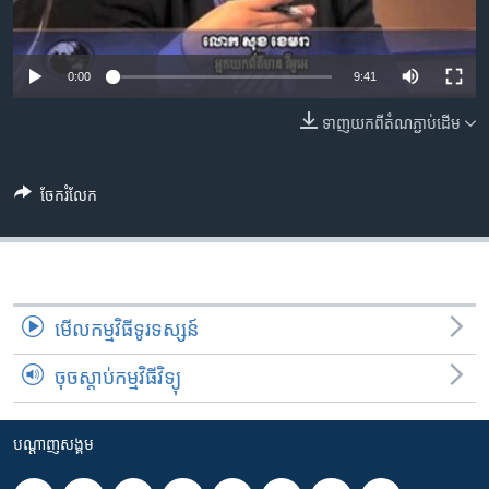
រចនា
សម្ព័ន្ធ​
Khmer English
រំលង​
0:00
9:41
និង​
បណ្តាញ​សង្គម
ចូល​
ទាញ​យក​ពី​តំណភ្ជាប់​ដើម
ទៅ​
កាន់​
ទំព័រ​
ចែករំលែក
ភាសា
ស្វែង​
រក
មើល​កម្មវិធី​ទូរទស្សន៍
ចុចស្តាប់កម្មវិធីវិទ្យុ
បណ្តាញ​សង្គម