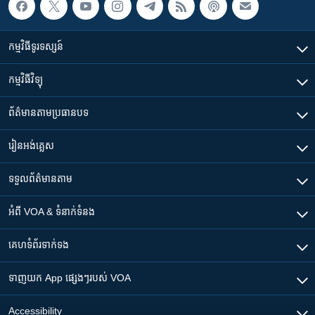
កម្មវិធី​ទូរទស្សន៍
កម្មវិធី​វិទ្យុ
ព័ត៌មាន​តាមប្រធានបទ​
រៀន​​អង់គ្លេស
ទទួល​ព័ត៌មាន​តាម
អំពី​ VOA & ទំនាក់ទំនង
គេហទំព័រ​​ទាក់ទង
ទាញយក​ App ផ្សេងៗ​របស់​ VOA
Accessibility