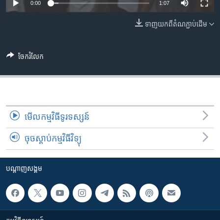
រចនា
0:00
1:07
សម្ព័ន្ធ​
Khmer English
ទាញ​យក​ពី​តំណភ្ជាប់​ដើម
រំលង​
និង​
បណ្តាញ​សង្គម
ចូល​
ចែករំលែក
ទៅ​
កាន់​
ទំព័រ​
ភាសា
ស្វែង​
រក
មើល​កម្មវិធី​ទូរទស្សន៍
ចុចស្តាប់កម្មវិធីវិទ្យុ
បណ្តាញ​សង្គម