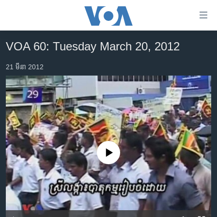
ភ្ជាប់​
ទៅ​
គេហទំព័រ​
VOA 60: Tuesday March 20, 2012
កម្ពុជា
ទាក់ទង
រំលង​
21 មីនា 2012
អន្តរជាតិ
និង​
អាមេរិក
ចូល​
ទៅ​​
ចិន
ទំព័រ​
ហេឡូវីអូអេ
ព័ត៌មាន​​
តែ​
កម្ពុជាច្នៃប្រតិដ្ឋ
ម្តង
No media source currently available
ព្រឹត្តិការណ៍ព័ត៌មាន
រំលង​
និង​
ទូរទស្សន៍ / វីដេអូ​
ចូល​
វិទ្យុ / ផតខាសថ៍
ទៅ​
ទំព័រ​
កម្មវិធីទាំងអស់