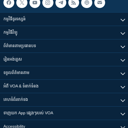
កម្មវិធី​ទូរទស្សន៍
កម្មវិធី​វិទ្យុ
ព័ត៌មាន​តាមប្រធានបទ​
រៀន​​អង់គ្លេស
ទទួល​ព័ត៌មាន​តាម
អំពី​ VOA & ទំនាក់ទំនង
គេហទំព័រ​​ទាក់ទង
ទាញយក​ App ផ្សេងៗ​របស់​ VOA
Accessibility