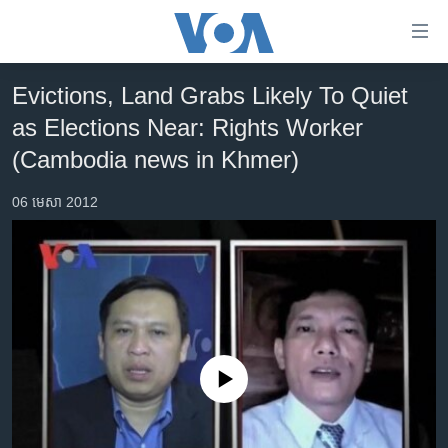
ភ្ជាប់​
ទៅ​
គេហទំព័រ​
Evictions, Land Grabs Likely To Quiet
កម្ពុជា
ទាក់ទង
as Elections Near: Rights Worker
រំលង​
អន្តរជាតិ
(Cambodia news in Khmer)
និង​
អាមេរិក
ចូល​
06 មេសា 2012
ទៅ​​
ចិន
ទំព័រ​
ហេឡូវីអូអេ
ព័ត៌មាន​​
តែ​
កម្ពុជាច្នៃប្រតិដ្ឋ
ម្តង
ព្រឹត្តិការណ៍ព័ត៌មាន
រំលង​
និង​
ទូរទស្សន៍ / វីដេអូ​
ចូល​
No media source currently available
វិទ្យុ / ផតខាសថ៍
ទៅ​
ទំព័រ​
កម្មវិធីទាំងអស់