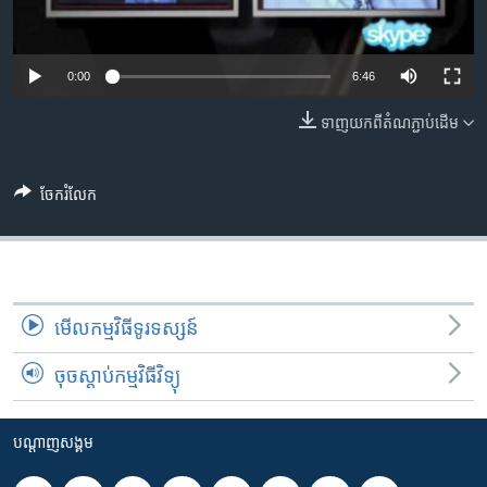
រចនា
សម្ព័ន្ធ​
Khmer English
រំលង​
0:00
6:46
និង​
បណ្តាញ​សង្គម
ចូល​
ទាញ​យក​ពី​តំណភ្ជាប់​ដើម
ទៅ​
កាន់​
ទំព័រ​
ចែករំលែក
ភាសា
ស្វែង​
រក
មើល​កម្មវិធី​ទូរទស្សន៍
ចុចស្តាប់កម្មវិធីវិទ្យុ
បណ្តាញ​សង្គម