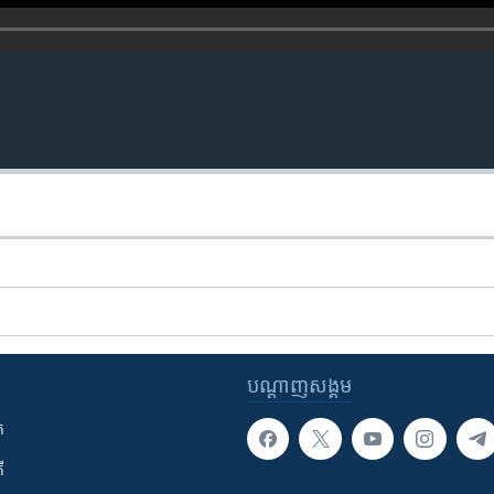
បណ្តាញ​សង្គម
ក
ី