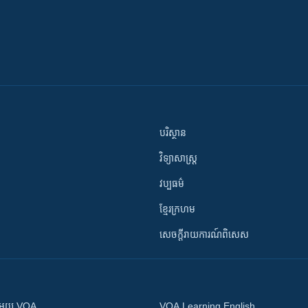
បរិស្ថាន
វិទ្យាសាស្រ្ត
វប្បធម៌
ខ្មែរក្រហម
សេចក្តីរាយការណ៍ពិសេស
ស​​ជាមួយ VOA
VOA Learning English