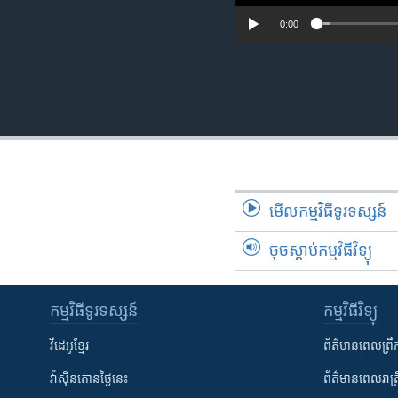
0:00
មើល​កម្មវិធី​ទូរទស្សន៍
ចុចស្តាប់កម្មវិធីវិទ្យុ
កម្មវិធី​ទូរទស្សន៍
កម្មវិធី​វិទ្យុ
វីដេអូ​ខ្មែរ
ព័ត៌មាន​ពេល​ព្រឹ
វ៉ាស៊ីនតោន​ថ្ងៃ​នេះ
ព័ត៌មាន​​ពេល​រាត្រ