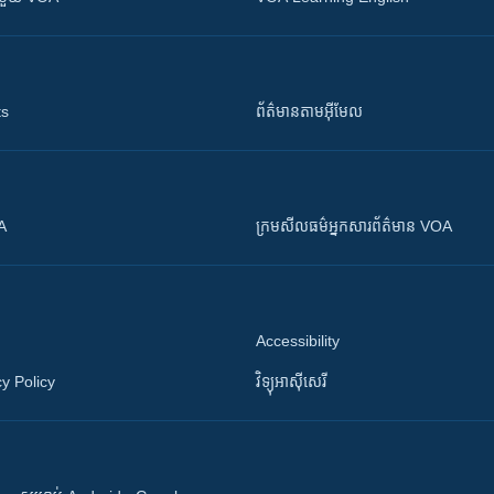
ts
ព័ត៌មាន​តាម​អ៊ីមែល
OA
ក្រម​​​សីលធម៌​​​អ្នក​​​សារព័ត៌មាន VOA
Accessibility
y Policy
វិទ្យុ​អាស៊ី​សេរី