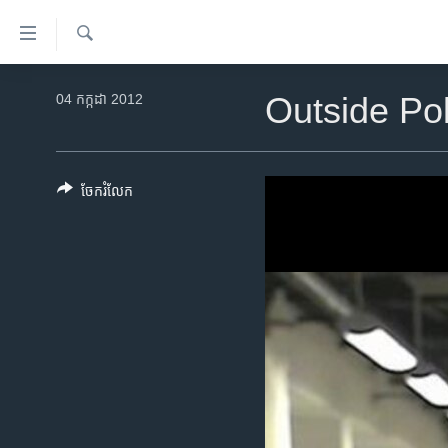
ភ្ជាប់​
ទៅ​
គេហទំព័រ​
ស្វែង​
កម្ពុជា
រក
04 កក្កដា 2012
Outside Po
ទាក់ទង
អន្តរជាតិ
រំលង​
និង​
អាមេរិក
ចូល​
ចែករំលែក
ចិន
ទៅ​​
ទំព័រ​
ហេឡូវីអូអេ
ព័ត៌មាន​​
កម្ពុជាច្នៃប្រតិដ្ឋ
តែ​
ម្តង
ព្រឹត្តិការណ៍ព័ត៌មាន
រំលង​
ទូរទស្សន៍ / វីដេអូ​
និង​
ចូល​
វិទ្យុ / ផតខាសថ៍
ទៅ​
កម្មវិធីទាំងអស់
ទំព័រ​