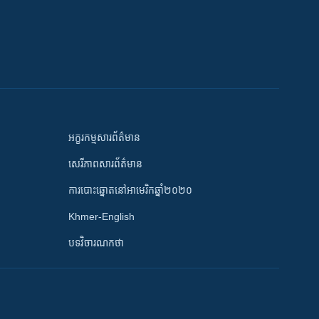
អក្ខរកម្មសារព័ត៌មាន
សេរីភាពសារព័ត៌មាន
ការបោះឆ្នោតនៅអាមេរិកឆ្នាំ២០២០
Khmer-English
បទវិចារណកថា