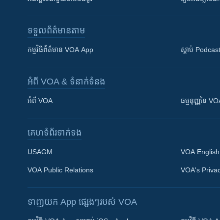
ទទួល​ព័ត៌មាន​តាម
កម្មវិធី​ព័ត៌មាន VOA App
ស្តាប់ Podcas
អំពី​ VOA & ទំនាក់ទំនង
អំពី​ VOA
ធម្មនុញ្ញ​នៃ V
គេហទំព័រ​​ទាក់ទង
USAGM
VOA English
VOA Public Relations
VOA's Privac
ទាញយក​ App ផ្សេងៗ​របស់​ VOA
Khmer English