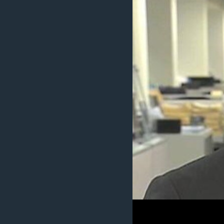
រចនា
សម្ព័ន្ធ​
រំលង​
និង​
ចូល​
ទៅ​
កាន់​
ទំព័រ​
ស្វែង​
រក