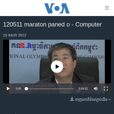
ភ្ជាប់​
ទៅ​
គេហទំព័រ​
120511 maraton paned o - Computer
កម្ពុជា
ទាក់ទង
រំលង​
15 ឧសភា 2012
អន្តរជាតិ
និង​
អាមេរិក
ចូល​
ទៅ​​
ចិន
ទំព័រ​
ហេឡូវីអូអេ
ព័ត៌មាន​​
No media source currently available
តែ​
កម្ពុជាច្នៃប្រតិដ្ឋ
ម្តង
ព្រឹត្តិការណ៍ព័ត៌មាន
រំលង​
0:00
0:04:52
និង​
ទូរទស្សន៍ / វីដេអូ​
ចូល​
ទាញ​យក​ពី​តំណភ្ជាប់​ដើម
វិទ្យុ / ផតខាសថ៍
ទៅ​
ទំព័រ​
កម្មវិធីទាំងអស់