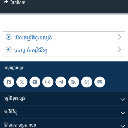
រចនា
ចែករំលែក
សម្ព័ន្ធ​
Khmer English
រំលង​
និង​
បណ្តាញ​សង្គម
ចូល​
ទៅ​
មើល​កម្មវិធី​ទូរទស្សន៍
កាន់​
ទំព័រ​
ចុចស្តាប់កម្មវិធីវិទ្យុ
ភាសា
ស្វែង​
រក
បណ្តាញ​សង្គម
កម្មវិធី​ទូរទស្សន៍
កម្មវិធី​វិទ្យុ
ព័ត៌មាន​តាមប្រធានបទ​