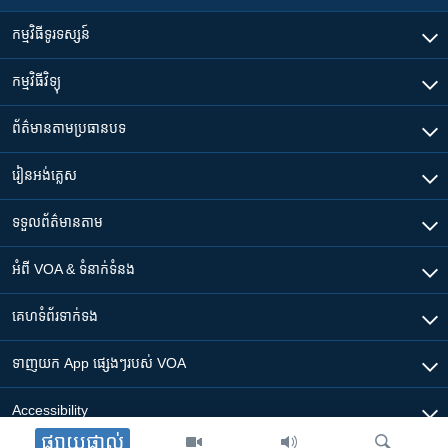
កម្មវិធី​ទូរទស្សន៍
កម្មវិធី​វិទ្យុ
ព័ត៌មាន​តាមប្រធានបទ​
រៀន​​អង់គ្លេស
ទទួល​ព័ត៌មាន​តាម
អំពី​ VOA & ទំនាក់ទំនង
គេហទំព័រ​​ទាក់ទង
ទាញយក​ App ផ្សេងៗ​របស់​ VOA
Accessibility
ផ្សាយផ្ទាល់