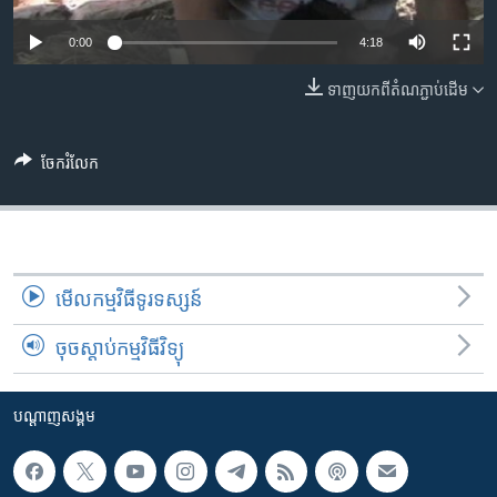
រចនា
សម្ព័ន្ធ​
Khmer English
0:00
4:18
រំលង​
និង​
ទាញ​យក​ពី​តំណភ្ជាប់​ដើម
បណ្តាញ​សង្គម
ចូល​
ទៅ​
កាន់​
ចែករំលែក
ទំព័រ​
ភាសា
ស្វែង​
រក
មើល​កម្មវិធី​ទូរទស្សន៍
ចុចស្តាប់កម្មវិធីវិទ្យុ
បណ្តាញ​សង្គម