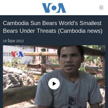
ភ្ជាប់​
ទៅ​
គេហទំព័រ​
Cambodia Sun Bears World’s Smallest
កម្ពុជា
ទាក់ទង
Bears Under Threats (Cambodia news)
រំលង​
អន្តរជាតិ
និង​
18 មិថុនា 2012
អាមេរិក
ចូល​
ទៅ​​
ចិន
ទំព័រ​
ហេឡូវីអូអេ
ព័ត៌មាន​​
តែ​
កម្ពុជាច្នៃប្រតិដ្ឋ
ម្តង
ព្រឹត្តិការណ៍ព័ត៌មាន
រំលង​
No media source currently available
និង​
ទូរទស្សន៍ / វីដេអូ​
ចូល​
វិទ្យុ / ផតខាសថ៍
ទៅ​
ទំព័រ​
កម្មវិធីទាំងអស់