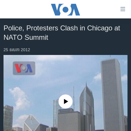
ភ្ជាប់​
ទៅ​
គេហទំព័រ​
Police, Protesters Clash in Chicago at
កម្ពុជា
ទាក់ទង
NATO Summit
រំលង​
អន្តរជាតិ
និង​
25 ឧសភា 2012
អាមេរិក
ចូល​
ទៅ​​
ចិន
ទំព័រ​
ហេឡូវីអូអេ
ព័ត៌មាន​​
តែ​
កម្ពុជាច្នៃប្រតិដ្ឋ
ម្តង
ព្រឹត្តិការណ៍ព័ត៌មាន
រំលង​
No media source currently available
និង​
ទូរទស្សន៍ / វីដេអូ​
ចូល​
វិទ្យុ / ផតខាសថ៍
ទៅ​
ទំព័រ​
កម្មវិធីទាំងអស់