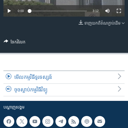
រចនា
សម្ព័ន្ធ​
Khmer English
0:00
3:12
រំលង​
និង​
ទាញ​យក​ពី​តំណភ្ជាប់​ដើម
បណ្តាញ​សង្គម
ចូល​
ទៅ​
កាន់​
ចែករំលែក
ទំព័រ​
ភាសា
ស្វែង​
រក
មើល​កម្មវិធី​ទូរទស្សន៍
ចុចស្តាប់កម្មវិធីវិទ្យុ
បណ្តាញ​សង្គម