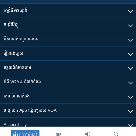
កម្មវិធី​ទូរទស្សន៍
កម្មវិធី​វិទ្យុ
ព័ត៌មាន​តាមប្រធានបទ​
រៀន​​អង់គ្លេស
ទទួល​ព័ត៌មាន​តាម
អំពី​ VOA & ទំនាក់ទំនង
គេហទំព័រ​​ទាក់ទង
ទាញយក​ App ផ្សេងៗ​របស់​ VOA
Accessibility
ផ្សាយផ្ទាល់