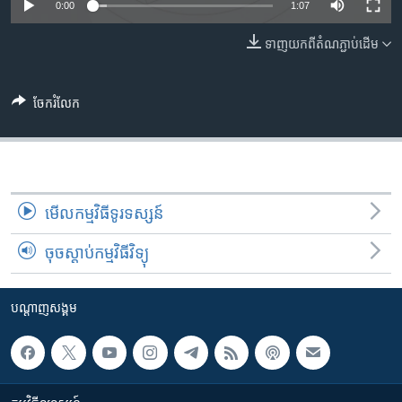
រចនា
0:00
1:07
សម្ព័ន្ធ​
Khmer English
ទាញ​យក​ពី​តំណភ្ជាប់​ដើម
រំលង​
និង​
បណ្តាញ​សង្គម
ចូល​
ចែករំលែក
ទៅ​
កាន់​
ទំព័រ​
ភាសា
ស្វែង​
រក
មើល​កម្មវិធី​ទូរទស្សន៍
ចុចស្តាប់កម្មវិធីវិទ្យុ
បណ្តាញ​សង្គម