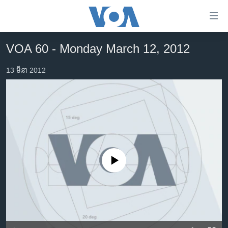
ភ្ជាប់​
ទៅ​
គេហទំព័រ​
VOA 60 - Monday March 12, 2012
កម្ពុជា
ទាក់ទង
រំលង​
13 មីនា 2012
អន្តរជាតិ
និង​
អាមេរិក
ចូល​
ទៅ​​
ចិន
ទំព័រ​
ហេឡូវីអូអេ
ព័ត៌មាន​​
តែ​
កម្ពុជាច្នៃប្រតិដ្ឋ
ម្តង
No media source currently available
ព្រឹត្តិការណ៍ព័ត៌មាន
រំលង​
និង​
ទូរទស្សន៍ / វីដេអូ​
ចូល​
វិទ្យុ / ផតខាសថ៍
ទៅ​
ទំព័រ​
កម្មវិធីទាំងអស់