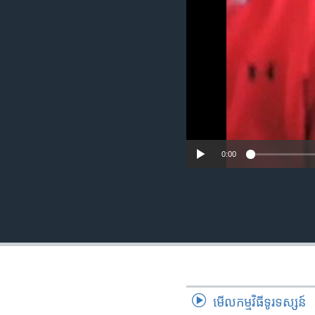
រចនា
សម្ព័ន្ធ​
រំលង​
និង​
ចូល​
ទៅ​
កាន់​
ទំព័រ​
ស្វែង​
រក
0:00
មើល​កម្មវិធី​ទូរទស្សន៍