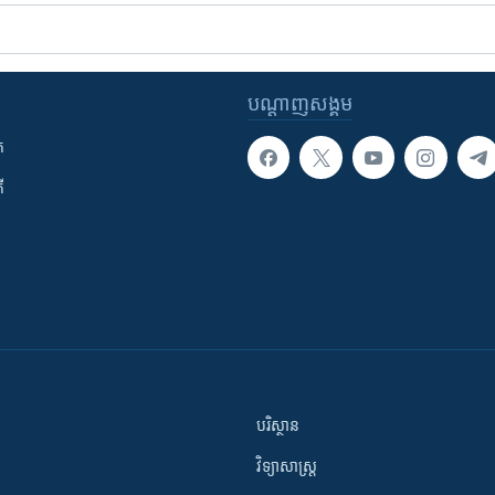
បណ្តាញ​សង្គម
ក
ី
បរិស្ថាន
វិទ្យាសាស្រ្ត