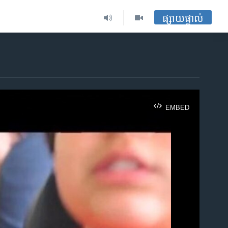
ផ្សាយផ្ទាល់
EMBED
ble