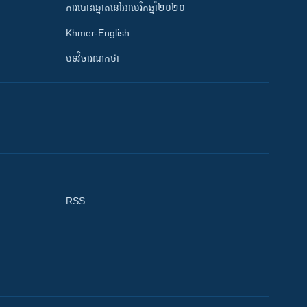
ការបោះឆ្នោតនៅអាមេរិកឆ្នាំ២០២០
Khmer-English
បទវិចារណកថា
RSS