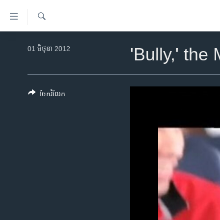
ភ្ជាប់​
ទៅ​
គេហទំព័រ​
ស្វែង​
កម្ពុជា
រក
01 មិថុនា 2012
'Bully,' the
ទាក់ទង
អន្តរជាតិ
រំលង​
និង​
អាមេរិក
ចូល​
ចែករំលែក
ចិន
ទៅ​​
ទំព័រ​
ហេឡូវីអូអេ
ព័ត៌មាន​​
កម្ពុជាច្នៃប្រតិដ្ឋ
តែ​
ម្តង
ព្រឹត្តិការណ៍ព័ត៌មាន
រំលង​
ទូរទស្សន៍ / វីដេអូ​
និង​
ចូល​
វិទ្យុ / ផតខាសថ៍
ទៅ​
កម្មវិធីទាំងអស់
ទំព័រ​