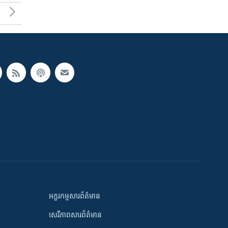
អក្ខរកម្មសារព័ត៌មាន
សេរីភាពសារព័ត៌មាន