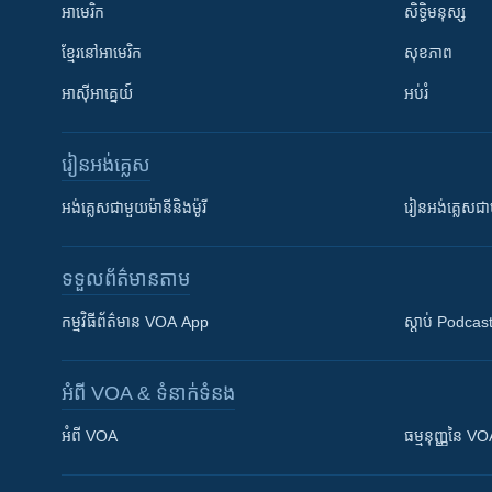
អាមេរិក
សិទ្ធិមនុស្ស
ខ្មែរ​នៅអាមេរិក
សុខភាព
អាស៊ីអាគ្នេយ៍
អប់រំ
រៀន​​អង់គ្លេស
អង់គ្លេស​ជាមួយ​ម៉ានី​និង​ម៉ូរី
រៀន​​​​​​អង់គ្លេ
ទទួល​ព័ត៌មាន​តាម
កម្មវិធី​ព័ត៌មាន VOA App
ស្តាប់ Podcas
អំពី​ VOA & ទំនាក់ទំនង
អំពី​ VOA
ធម្មនុញ្ញ​នៃ V