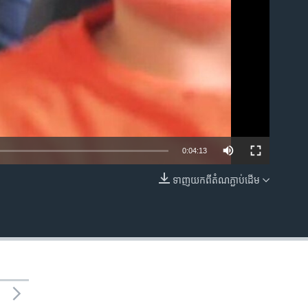
0:04:13
ទាញ​យក​ពី​តំណភ្ជាប់​ដើម
EMBED