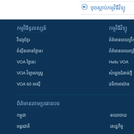
ចុចស្តាប់កម្មវិធីវិទ្យុ
កម្មវិធី​ទូរទស្សន៍
កម្មវិធី​វិទ្យុ
វីដេអូ​ខ្មែរ
ព័ត៌មាន​ពេល​ព្រឹ
វ៉ាស៊ីនតោន​ថ្ងៃ​នេះ
ព័ត៌មាន​​ពេល​រាត្រ
VOA ថ្ងៃនេះ
Hello VOA
VOA ​វិទ្យាសាស្ត្រ
សំឡេង​ជំនាន់​ថ្មី
VOA 60 អាស៊ី
វេទិកា​អាស៊ាន
ព័ត៌មាន​តាមប្រធានបទ​
កម្ពុជា
នយោបាយ
អន្តរជាតិ
សេដ្ឋកិច្ច