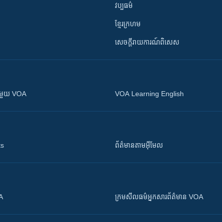
វប្បធម៌
ខ្មែរក្រហម
សេចក្តីរាយការណ៍ពិសេស
ស​​ជាមួយ VOA
VOA Learning English
ts
ព័ត៌មាន​តាម​អ៊ីមែល
OA
ក្រម​​​សីលធម៌​​​អ្នក​​​សារព័ត៌មាន VOA