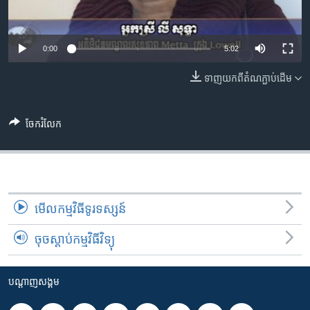
រចនា
សម្ព័ន្ធ​
Khmer English
រំលង​
0:00
5:02
និង​
បណ្តាញ​សង្គម
ចូល​
ទាញ​យក​ពី​តំណភ្ជាប់​ដើម
ទៅ​
កាន់​
ទំព័រ​
ចែករំលែក
ភាសា
ស្វែង​
រក
មើល​កម្មវិធី​ទូរទស្សន៍
ចុចស្តាប់កម្មវិធីវិទ្យុ
បណ្តាញ​សង្គម