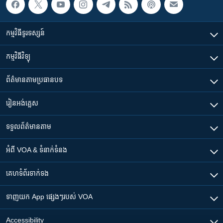
កម្មវិធី​ទូរទស្សន៍
កម្មវិធី​វិទ្យុ
ព័ត៌មាន​តាមប្រធានបទ​
រៀន​​អង់គ្លេស
ទទួល​ព័ត៌មាន​តាម
អំពី​ VOA & ទំនាក់ទំនង
គេហទំព័រ​​ទាក់ទង
ទាញយក​ App ផ្សេងៗ​របស់​ VOA
Accessibility