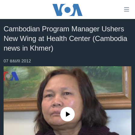
ភ្ជាប់​
ទៅ​
គេហទំព័រ​
Cambodian Program Manager Ushers
កម្ពុជា
ទាក់ទង
New Wing at Health Center (Cambodia
រំលង​
អន្តរជាតិ
news in Khmer)
និង​
អាមេរិក
ចូល​
07 ឧសភា 2012
ទៅ​​
ចិន
ទំព័រ​
ហេឡូវីអូអេ
ព័ត៌មាន​​
តែ​
កម្ពុជាច្នៃប្រតិដ្ឋ
ម្តង
ព្រឹត្តិការណ៍ព័ត៌មាន
រំលង​
និង​
ទូរទស្សន៍ / វីដេអូ​
ចូល​
No media source currently available
វិទ្យុ / ផតខាសថ៍
ទៅ​
ទំព័រ​
កម្មវិធីទាំងអស់