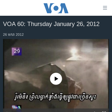
ភ្ជាប់​
ទៅ​
គេហទំព័រ​
VOA 60: Thursday January 26, 2012
កម្ពុជា
ទាក់ទង
រំលង​
26 មករា 2012
អន្តរជាតិ
និង​
អាមេរិក
ចូល​
ទៅ​​
ចិន
ទំព័រ​
ហេឡូវីអូអេ
ព័ត៌មាន​​
តែ​
កម្ពុជាច្នៃប្រតិដ្ឋ
ម្តង
No media source currently available
ព្រឹត្តិការណ៍ព័ត៌មាន
រំលង​
និង​
ទូរទស្សន៍ / វីដេអូ​
ចូល​
វិទ្យុ / ផតខាសថ៍
ទៅ​
ទំព័រ​
កម្មវិធីទាំងអស់