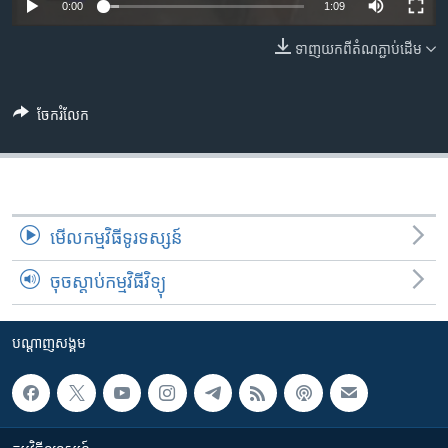
រចនា
0:00
1:09
សម្ព័ន្ធ​
Khmer English
ទាញ​យក​ពី​តំណភ្ជាប់​ដើម
រំលង​
និង​
បណ្តាញ​សង្គម
ចូល​
ចែករំលែក
ទៅ​
កាន់​
ទំព័រ​
ភាសា
ស្វែង​
រក
មើល​កម្មវិធី​ទូរទស្សន៍
ចុចស្តាប់កម្មវិធីវិទ្យុ
បណ្តាញ​សង្គម