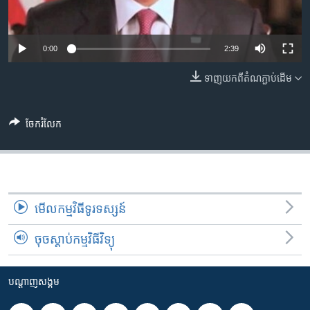
រចនា
សម្ព័ន្ធ​
Khmer English
រំលង​
0:00
2:39
និង​
បណ្តាញ​សង្គម
ចូល​
ទាញ​យក​ពី​តំណភ្ជាប់​ដើម
ទៅ​
កាន់​
ទំព័រ​
ចែករំលែក
ភាសា
ស្វែង​
រក
មើល​កម្មវិធី​ទូរទស្សន៍
ចុចស្តាប់កម្មវិធីវិទ្យុ
បណ្តាញ​សង្គម