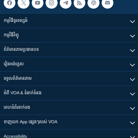
កម្មវិធី​ទូរទស្សន៍
កម្មវិធី​វិទ្យុ
ព័ត៌មាន​តាមប្រធានបទ​
រៀន​​អង់គ្លេស
ទទួល​ព័ត៌មាន​តាម
អំពី​ VOA & ទំនាក់ទំនង
គេហទំព័រ​​ទាក់ទង
ទាញយក​ App ផ្សេងៗ​របស់​ VOA
Accessibility