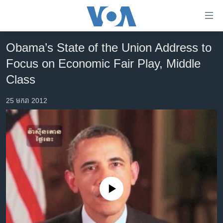
ភ្ជាប់​
ទៅ​
គេហទំព័រ​
Obama’s State of the Union Address to
កម្ពុជា
ទាក់ទង
Focus on Economic Fair Play, Middle
រំលង​
អន្តរជាតិ
Class
និង​
អាមេរិក
ចូល​
25 មករា 2012
ទៅ​​
ចិន
ទំព័រ​
ហេឡូវីអូអេ
ព័ត៌មាន​​
តែ​
កម្ពុជាច្នៃប្រតិដ្ឋ
ម្តង
ព្រឹត្តិការណ៍ព័ត៌មាន
រំលង​
និង​
ទូរទស្សន៍ / វីដេអូ​
ចូល​
No media source currently available
វិទ្យុ / ផតខាសថ៍
ទៅ​
ទំព័រ​
កម្មវិធីទាំងអស់