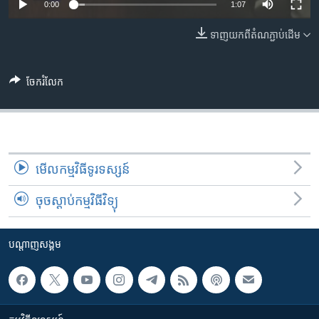
រចនា
0:00
1:07
សម្ព័ន្ធ​
Khmer English
ទាញ​យក​ពី​តំណភ្ជាប់​ដើម
រំលង​
និង​
បណ្តាញ​សង្គម
ចូល​
ចែករំលែក
ទៅ​
កាន់​
ទំព័រ​
ភាសា
ស្វែង​
រក
មើល​កម្មវិធី​ទូរទស្សន៍
ចុចស្តាប់កម្មវិធីវិទ្យុ
បណ្តាញ​សង្គម