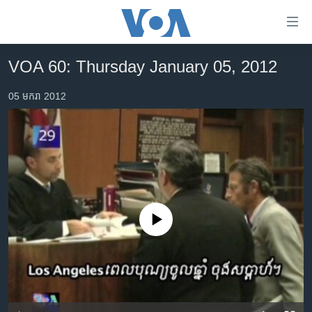
ភ្ជាប់​
ទៅ​
គេហទំព័រ​
VOA 60: Thursday January 05, 2012
កម្ពុជា
ទាក់ទង
រំលង​
05 មករា 2012
អន្តរជាតិ
និង​
អាមេរិក
ចូល​
ទៅ​​
ចិន
ទំព័រ​
ហេឡូវីអូអេ
ព័ត៌មាន​​
តែ​
កម្ពុជាច្នៃប្រតិដ្ឋ
ម្តង
No media source currently available
ព្រឹត្តិការណ៍ព័ត៌មាន
រំលង​
និង​
ទូរទស្សន៍ / វីដេអូ​
ចូល​
វិទ្យុ / ផតខាសថ៍
ទៅ​
ទំព័រ​
កម្មវិធីទាំងអស់